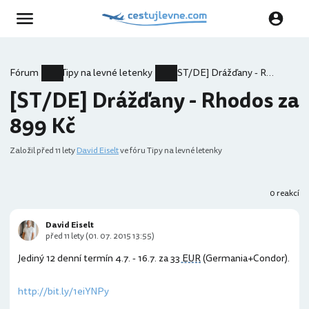
Fórum
Tipy na levné letenky
[ST/DE] Drážďany - Rhodos za 899 Kč
[ST/DE] Drážďany - Rhodos za
899 Kč
Založil
před 11 lety
David Eiselt
ve fóru Tipy na levné letenky
0 reakcí
David Eiselt
před 11 lety (01. 07. 2015 13:55)
Jediný 12 denní termín 4.7. - 16.7. za
33 EUR
(Germania+Condor).
http://bit.ly/1eiYNPy