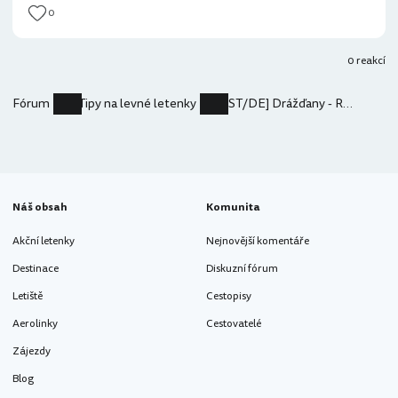
0
0 reakcí
Fórum
Tipy na levné letenky
[ST/DE] Drážďany - Rhodos za 899 Kč
Náš obsah
Komunita
Akční letenky
Nejnovější komentáře
Destinace
Diskuzní fórum
Letiště
Cestopisy
Aerolinky
Cestovatelé
Zájezdy
Blog