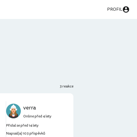
PROFIL
3 reakce
verra
Online před 4 lety
Přidal se před 14 lety
Napsal(a) 103 příspěvků