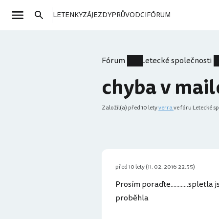
LETENKY
ZÁJEZDY
PRŮVODCI
FÓRUM
Fórum
Letecké společnosti
chyba v mail
Založil(a)
před 10 lety
verra
ve fóru Letecké s
před 10 lety (11. 02. 2016 22:55)
Prosím poraďte............sple
proběhla