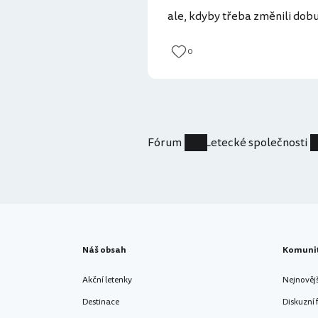
ale, kdyby třeba změnili dobu letu
0
Fórum
Letecké společnosti
Náš obsah
Komuni
Akční letenky
Nejnověj
Destinace
Diskuzní