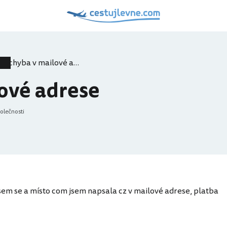
chyba v mailové adrese
ové adrese
polečnosti
tla jsem se a místo com jsem napsala cz v mailové adrese, platba