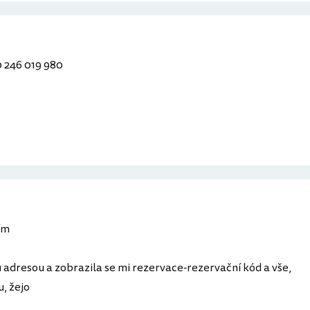
0 246 019 980
ším
u adresou a zobrazila se mi rezervace-rezervační kód a vše,
u, žejo