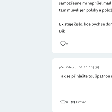
samozřejmě mi nepřišel mail s
tam mluvili jen polsky a polož
Existuje číslo, kde bych se do
Dík
0
před 10 lety (11. 02. 2016 23:31)
Tak se přihlašte tou špatnou
0
Citovat