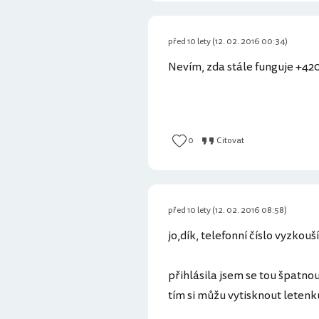
před 10 lety (12. 02. 2016 00:34)
Nevím, zda stále funguje +42
0
Citovat
před 10 lety (12. 02. 2016 08:58)
jo,dík, telefonní číslo vyzkou
přihlásila jsem se tou špatno
tím si můžu vytisknout letenk