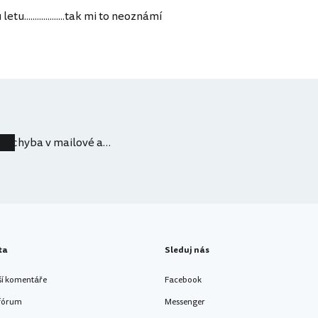
...................tak mi to neoznámí
chyba v mailové adrese
ta
Sleduj nás
ší komentáře
Facebook
 fórum
Messenger