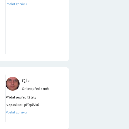
Poslat zprávu
Qlk
Online před 3 měs
Přidal se před 12 lety
Napsal 280 příspěvků
Poslat zprávu