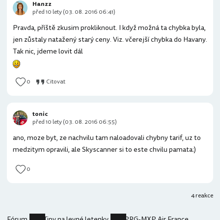
Hanzz
před 10 lety (03. 08. 2016 06:41)
Pravda, příště zkusim prokliknout. I když možná ta chybka byla,
jen zůstaly natažený starý ceny. Viz. včerejší chybka do Havany.
Tak nic, jdeme lovit dál
0
Citovat
tonic
před 10 lety (03. 08. 2016 06:55)
ano, moze byt, ze nachvilu tam naloadovali chybny tarif, uz to
medzitym opravili, ale Skyscanner si to este chvilu pamata:)
0
4 reakce
Fórum
Tipy na levné letenky
PRG-MXP Air France 204Kč v září