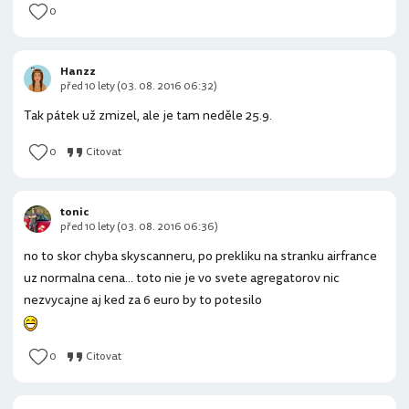
0
Hanzz
před 10 lety (03. 08. 2016 06:32)
Tak pátek už zmizel, ale je tam neděle 25.9.
0
Citovat
tonic
před 10 lety (03. 08. 2016 06:36)
no to skor chyba skyscanneru, po prekliku na stranku airfrance
uz normalna cena... toto nie je vo svete agregatorov nic
nezvycajne aj ked za 6 euro by to potesilo
0
Citovat