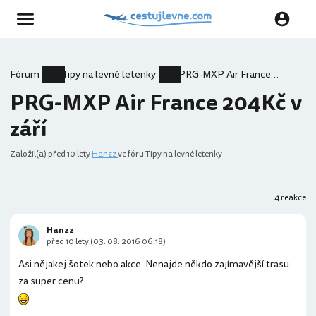
Fórum
Tipy na levné letenky
PRG-MXP Air France 204Kč v září
PRG-MXP Air France 204Kč v
září
Založil(a)
před 10 lety
Hanzz
ve fóru Tipy na levné letenky
4 reakce
Hanzz
před 10 lety (03. 08. 2016 06:18)
Asi nějakej šotek nebo akce. Nenajde někdo zajímavější trasu
za super cenu?