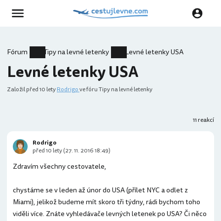
Fórum
Tipy na levné letenky
Levné letenky USA
Levné letenky USA
Založil
před 10 lety
Rodrigo
ve fóru Tipy na levné letenky
11 reakcí
Rodrigo
před 10 lety (27. 11. 2016 18:49)
Zdravím všechny cestovatele,
chystáme se v leden až únor do USA (přílet NYC a odlet z
Miami), jelikož budeme mít skoro tři týdny, rádi bychom toho
viděli více. Znáte vyhledávače levných letenek po USA? Či něco