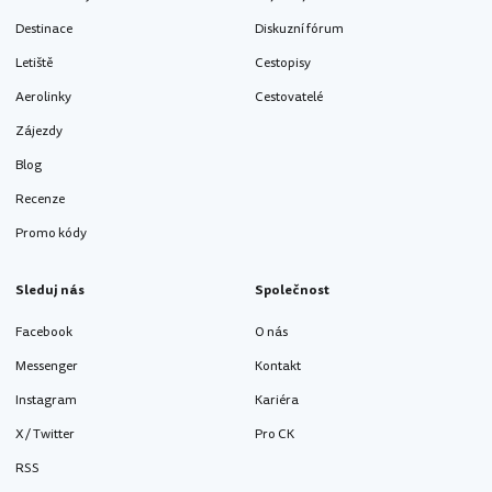
Destinace
Diskuzní fórum
Letiště
Cestopisy
Aerolinky
Cestovatelé
Zájezdy
Blog
Recenze
Promo kódy
Sleduj nás
Společnost
Facebook
O nás
Messenger
Kontakt
Instagram
Kariéra
X / Twitter
Pro CK
RSS