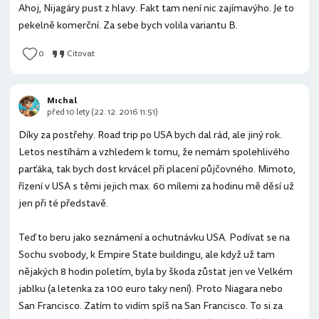
Ahoj, Nijagáry pust z hlavy. Fakt tam není nic zajímavýho. Je to
pekelně komerční. Za sebe bych volila variantu B.
0
Citovat
Mıchal
před 10 lety (22. 12. 2016 11:51)
Díky za postřehy. Road trip po USA bych dal rád, ale jiný rok.
Letos nestíhám a vzhledem k tomu, že nemám spolehlivého
parťáka, tak bych dost krvácel při placení půjčovného. Mimoto,
řízení v USA s těmi jejich max. 60 mílemi za hodinu mě děsí už
jen při té představě.
Teď to beru jako seznámení a ochutnávku USA. Podívat se na
Sochu svobody, k Empire State buildingu, ale když už tam
nějakých 8 hodin poletím, byla by škoda zůstat jen ve Velkém
jablku (a letenka za 100 euro taky není). Proto Niagara nebo
San Francisco. Zatím to vidím spíš na San Francisco. To si za