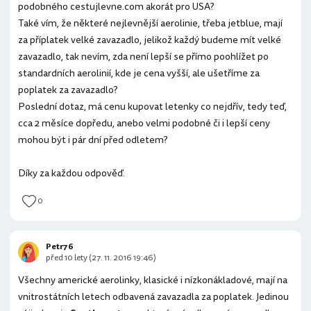
podobného cestujlevne.com akorát pro USA?
Také vím, že některé nejlevnější aerolinie, třeba jetblue, mají
za příplatek velké zavazadlo, jelikož každý budeme mít velké
zavazadlo, tak nevím, zda není lepší se přímo poohlížet po
standardních aerolinií, kde je cena vyšší, ale ušetříme za
poplatek za zavazadlo?
Poslední dotaz, má cenu kupovat letenky co nejdřív, tedy teď,
cca 2 měsíce dopředu, anebo velmi podobné či i lepší ceny
mohou být i pár dní před odletem?
Díky za každou odpověď.
0
Petr76
před 10 lety (27. 11. 2016 19:46)
Všechny americké aerolinky, klasické i nízkonákladové, mají na
vnitrostátních letech odbavená zavazadla za poplatek. Jedinou