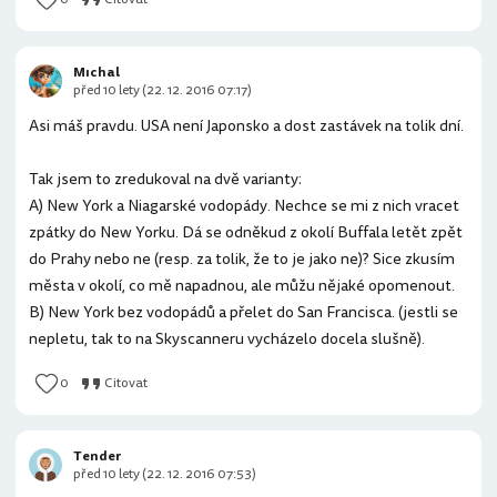
Mıchal
před 10 lety (22. 12. 2016 07:17)
Asi máš pravdu. USA není Japonsko a dost zastávek na tolik dní.
Tak jsem to zredukoval na dvě varianty:
A) New York a Niagarské vodopády. Nechce se mi z nich vracet
zpátky do New Yorku. Dá se odněkud z okolí Buffala letět zpět
do Prahy nebo ne (resp. za tolik, že to je jako ne)? Sice zkusím
města v okolí, co mě napadnou, ale můžu nějaké opomenout.
B) New York bez vodopádů a přelet do San Francisca. (jestli se
nepletu, tak to na Skyscanneru vycházelo docela slušně).
0
Citovat
Tender
před 10 lety (22. 12. 2016 07:53)