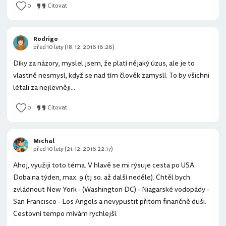
0
Citovat
Rodrigo
před 10 lety (18. 12. 2016 16:26)
Díky za názory, myslel jsem, že platí nějaký úzus, ale je to
vlastně nesmysl, když se nad tím člověk zamyslí. To by všichni
létali za nejlevněji...
0
Citovat
Mıchal
před 10 lety (21. 12. 2016 22:17)
Ahoj, využiji toto téma. V hlavě se mi rýsuje cesta po USA.
Doba na týden, max. 9 (tj so. až další neděle). Chtěl bych
zvládnout New York - (Washington DC) - Niagarské vodopády -
San Francisco - Los Angels a nevypustit přitom finančně duši.
Cestovní tempo mívám rychlejší.