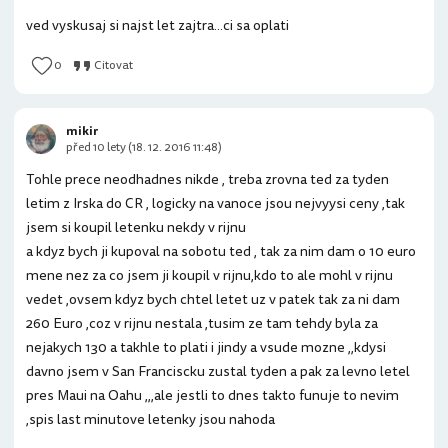
ved vyskusaj si najst let zajtra...ci sa oplati
0
Citovat
mikir
před 10 lety (18. 12. 2016 11:48)
Tohle prece neodhadnes nikde , treba zrovna ted za tyden
letim z Irska do CR , logicky na vanoce jsou nejvyysi ceny ,tak
jsem si koupil letenku nekdy v rijnu
a kdyz bych ji kupoval na sobotu ted , tak za nim dam o 10 euro
mene nez za co jsem ji koupil v rijnu,kdo to ale mohl v rijnu
vedet ,ovsem kdyz bych chtel letet uz v patek tak za ni dam
260 Euro ,coz v rijnu nestala ,tusim ze tam tehdy byla za
nejakych 130 a takhle to plati i jindy a vsude mozne ,,kdysi
davno jsem v San Franciscku zustal tyden a pak za levno letel
pres Maui na Oahu ,,,ale jestli to dnes takto funuje to nevim
,spis last minutove letenky jsou nahoda