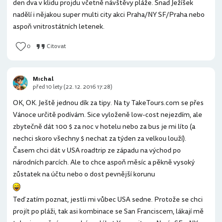
den dva v klidu projdu včetně návštěvy pláže. Snad Ježíšek
nadělí i nějakou super multi city akci Praha/NY SF/Praha nebo
aspoň vnitrostátních letenek.
0
Citovat
Mıchal
před 10 lety (22. 12. 2016 17:28)
OK, OK. Ještě jednou dík za tipy. Na ty TakeTours.com se přes
Vánoce určitě podívám. Sice vyloženě low-cost nejezdím, ale
zbytečně dát 100 $ za noc v hotelu nebo za bus je mi líto (a
nechci skoro všechny $ nechat za týden za velkou louží).
Časem chci dát v USA roadtrip ze západu na východ po
národních parcích. Ale to chce aspoň měsíc a pěkně vysoký
zůstatek na účtu nebo o dost pevnější korunu
Teď zatím poznat, jestli mi vůbec USA sedne. Protože se chci
projít po pláži, tak asi kombinace se San Franciscem, lákají mě