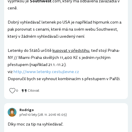
výjimkou je
Southwest
.com, který má odbavená zavazadla v
ceně.
Dobrý vyhledávač letenek po USA je například hipmunk.com a
pak porovnat s cenami, které má na svém webu Southwest,
který v žádném vyhledávači uvedený není.
Letenky do Států určitě
kupovat v předstihu
, teď stojí Praha-
NY // Miami-Praha skvělých 11,400 Kč s jedním rychlým
přestupem (například 21.1.-11.2.).
viz
http://www.letenky.cestujlevne.cz
Doporučil bych se vyhnout kombinacím s přestupem v Paříži.
0
Citovat
Rodrigo
před 10 lety (28. 11. 2016 16:05)
Díky moc za tip na vyhledávač.