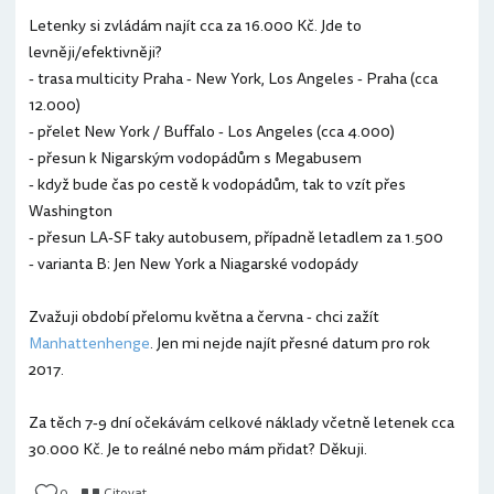
Letenky si zvládám najít cca za 16.000 Kč. Jde to
levněji/efektivněji?
- trasa multicity Praha - New York, Los Angeles - Praha (cca
12.000)
- přelet New York / Buffalo - Los Angeles (cca 4.000)
- přesun k Nigarským vodopádům s Megabusem
- když bude čas po cestě k vodopádům, tak to vzít přes
Washington
- přesun LA-SF taky autobusem, případně letadlem za 1.500
- varianta B: Jen New York a Niagarské vodopády
Zvažuji období přelomu května a června - chci zažít
Manhattenhenge
. Jen mi nejde najít přesné datum pro rok
2017.
Za těch 7-9 dní očekávám celkové náklady včetně letenek cca
30.000 Kč. Je to reálné nebo mám přidat? Děkuji.
0
Citovat