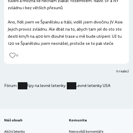
tuleni a možná se nechám zlákat Yosemitem. Navíc SF a NY
zvládnu i bez větších přesunů.
Ano, řídil jsem ve Španělsku a Itálii, viděl jsem divočinu JV Asie.
Jejich provoz zvládnu. Ale dbát na to, abych tam jel do sto sto
desíti km/h na 400 km dlouhé trase u mě bude utrpení. Už tu
120 ve Španělsku jsem nesnášel, protože se to pak vleče.
0
11 reakcí
Fórum
Tipy na levné letenky
Levné letenky USA
Náš obsah
Komunita
Akční letenky
Nejnovější komentáře