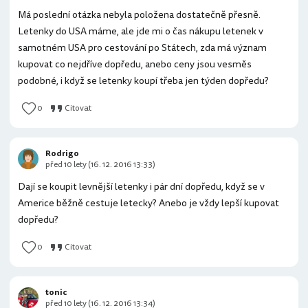
Má poslední otázka nebyla položena dostatečně přesně.
Letenky do USA máme, ale jde mi o čas nákupu letenek v
samotném USA pro cestování po Státech, zda má význam
kupovat co nejdříve dopředu, anebo ceny jsou vesměs
podobné, i když se letenky koupí třeba jen týden dopředu?
0
Citovat
Rodrigo
před 10 lety (16. 12. 2016 13:33)
Dají se koupit levnější letenky i pár dní dopředu, když se v
Americe běžně cestuje letecky? Anebo je vždy lepší kupovat
dopředu?
0
Citovat
tonic
před 10 lety (16. 12. 2016 13:34)