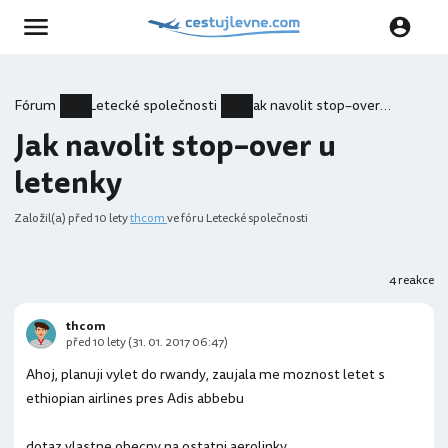
Fórum
Letecké společnosti
Jak navolit stop–over u letenky
Jak navolit stop–over u
letenky
Založil(a)
před 10 lety
thcom
ve fóru Letecké společnosti
4 reakce
thcom
před 10 lety (31. 01. 2017 06:47)
Ahoj, planuji vylet do rwandy, zaujala me moznost letet s
ethiopian airlines pres Adis abbebu
dotaz vlastne obecny na ostatni aerolinky