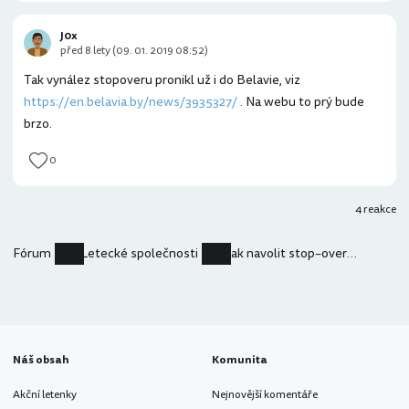
J0x
před 8 lety (09. 01. 2019 08:52)
Tak vynález stopoveru pronikl už i do Belavie, viz
https://en.belavia.by/news/3935327/
. Na webu to prý bude
brzo.
0
4 reakce
Fórum
Letecké společnosti
Jak navolit stop–over u letenky
Náš obsah
Komunita
Akční letenky
Nejnovější komentáře