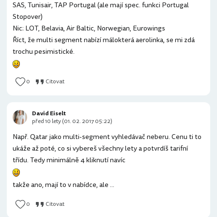
SAS, Tunisair, TAP Portugal (ale mají spec. funkci Portugal
Stopover)
Nic: LOT, Belavia, Air Baltic, Norwegian, Eurowings
Říct, že multi segment nabízí málokterá aerolinka, se mi zdá
trochu pesimistické.
0
Citovat
David Eiselt
před 10 lety (01. 02. 2017 05:22)
Např. Qatar jako multi-segment vyhledávač neberu. Cenu ti to
ukáže až poté, co si vybereš všechny lety a potvrdíš tarifní
třídu. Tedy minimálně 4 kliknutí navíc
takže ano, mají to v nabídce, ale ...
0
Citovat