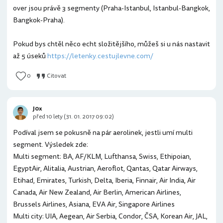
over jsou právě 3 segmenty (Praha-Istanbul, Istanbul-Bangkok,
Bangkok-Praha).
Pokud bys chtěl něco echt složitějšího, můžeš si u nás nastavit
až 5 úseků
https://letenky.cestujlevne.com/
0
Citovat
J0x
před 10 lety (31. 01. 2017 09:02)
Podíval jsem se pokusně na pár aerolinek, jestli umí multi
segment. Výsledek zde:
Multi segment: BA, AF/KLM, Lufthansa, Swiss, Ethipoian,
EgyptAir, Alitalia, Austrian, Aeroflot, Qantas, Qatar Airways,
Etihad, Emirates, Turkish, Delta, Iberia, Finnair, Air India, Air
Canada, Air New Zealand, Air Berlin, American Airlines,
Brussels Airlines, Asiana, EVA Air, Singapore Airlines
Multi city: UIA, Aegean, Air Serbia, Condor, ČSA, Korean Air, JAL,