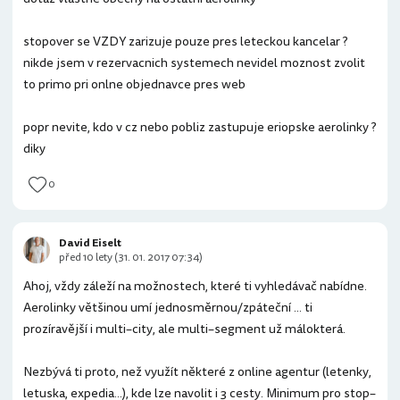
stopover se VZDY zarizuje pouze pres leteckou kancelar ?
nikde jsem v rezervacnich systemech nevidel moznost zvolit
to primo pri onlne objednavce pres web
popr nevite, kdo v cz nebo pobliz zastupuje eriopske aerolinky ?
diky
0
David Eiselt
před 10 lety (31. 01. 2017 07:34)
Ahoj, vždy záleží na možnostech, které ti vyhledávač nabídne.
Aerolinky většinou umí jednosměrnou/zpáteční ... ti
prozíravější i multi–city, ale multi–segment už málokterá.
Nezbývá ti proto, než využít některé z online agentur (letenky,
letuska, expedia...), kde lze navolit i 3 cesty. Minimum pro stop–