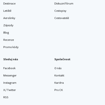
Destinace
Diskuzní fórum
Letiště
Cestopisy
Aerolinky
Cestovatelé
Zájezdy
Blog
Recenze
Promo kódy
Sleduj nás
Společnost
Facebook
O nás
Messenger
Kontakt
Instagram
Kariéra
X / Twitter
Pro CK
RSS