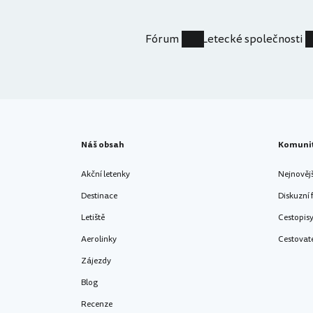
Fórum
Letecké společnosti
Náš obsah
Komuni
Akční letenky
Nejnověj
Destinace
Diskuzní
Letiště
Cestopis
Aerolinky
Cestovat
Zájezdy
Blog
Recenze