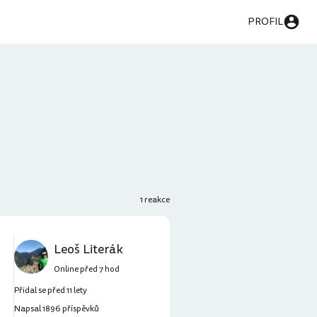
PROFIL
1 reakce
Leoš Literák
Online před 7 hod
Přidal se před 11 lety
Napsal 1896 příspěvků