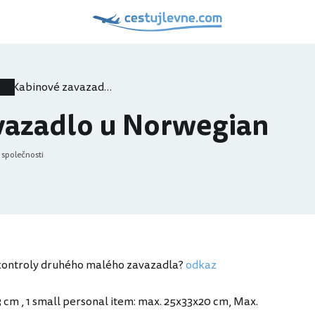
Kabinové zavazadlo u Norwegian
vazadlo u Norwegian
 společnosti
 kontroly druhého malého zavazadla?
odkaz
3 cm ,
1 small personal item: max. 25x33x20 cm,
Max.