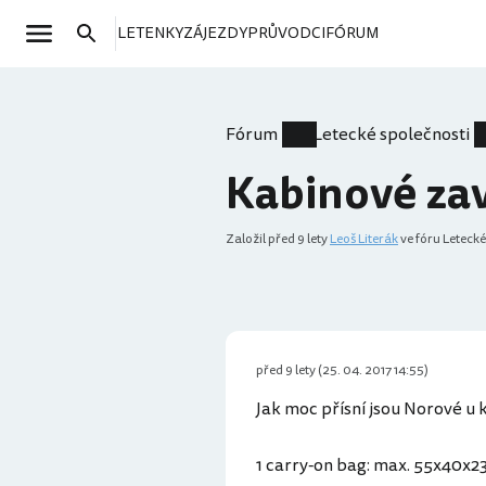
LETENKY
ZÁJEZDY
PRŮVODCI
FÓRUM
Fórum
Letecké společnosti
Kabinové za
Založil
před 9 lety
Leoš Literák
ve fóru Letecké
před 9 lety (25. 04. 2017 14:55)
Jak moc přísní jsou Norové u
1 carry-on bag: max. 55x40x2