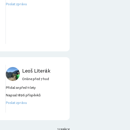
Poslat zprávu
Leoš Literák
Online před 7 hod
Přidal se před 11 lety
Napsal 1896 příspěvků
Poslat zprávu
1 reakce