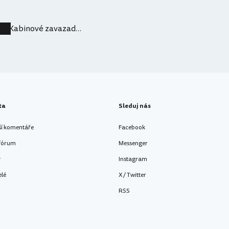
Kabinové zavazadlo u Norwegian
ta
Sleduj nás
ší komentáře
Facebook
 fórum
Messenger
y
Instagram
elé
X / Twitter
RSS