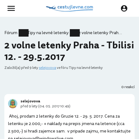
Fórum
Tipy na levné letenky
2 volne letenky Praha - Tbilisi 12. - 29.5.2017
2 volne letenky Praha - Tbilisi
12. - 29.5.2017
Založil(a)
před 9 lety
selejovova
ve fóru Tipy na levné letenky
0 reakcí
selejovova
před 9 lety (04. 05. 2017 10:49)
Ahoj, prodam 2 letenky do Gruzie 12. - 29. 5. 2017. Cena za
letenku je 2.000,- + naklady na prepis jmena na letence (cca
2.500,-) si hradi zajemce sam. v pripade zajmu, me kontaktujte
na selejovova@windowslive.com