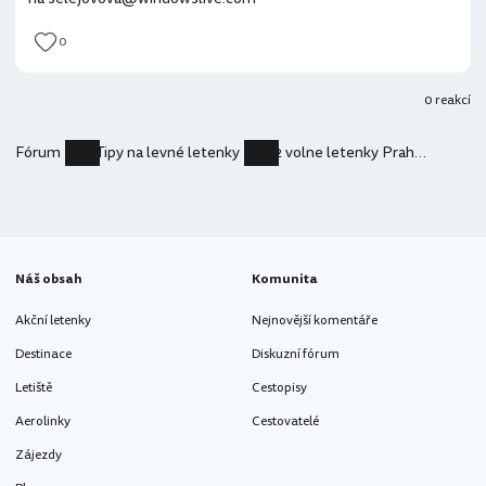
0
0 reakcí
Fórum
Tipy na levné letenky
2 volne letenky Praha - Tbilisi 12. - 29.5.2017
Náš obsah
Komunita
Akční letenky
Nejnovější komentáře
Destinace
Diskuzní fórum
Letiště
Cestopisy
Aerolinky
Cestovatelé
Zájezdy