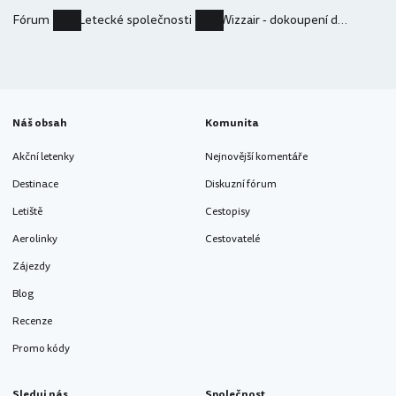
Fórum
Letecké společnosti
Wizzair - dokoupení dalších letenek na jiné jméno
Náš obsah
Komunita
Akční letenky
Nejnovější komentáře
Destinace
Diskuzní fórum
Letiště
Cestopisy
Aerolinky
Cestovatelé
Zájezdy
Blog
Recenze
Promo kódy
Sleduj nás
Společnost