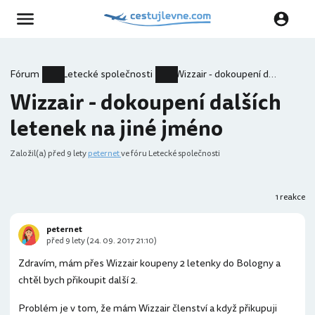
Fórum
Letecké společnosti
Wizzair - dokoupení dalších letenek na jiné jméno
Wizzair - dokoupení dalších
letenek na jiné jméno
Založil(a)
před 9 lety
peternet
ve fóru Letecké společnosti
1 reakce
peternet
před 9 lety (24. 09. 2017 21:10)
Zdravím, mám přes Wizzair koupeny 2 letenky do Bologny a
chtěl bych přikoupit další 2.
Problém je v tom, že mám Wizzair členství a když přikupuji