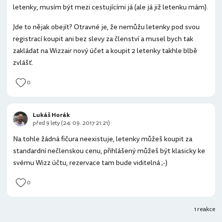
letenky, musím být mezi cestujícími já (ale já již letenku mám).
Jde to nějak obejít? Otravné je, že nemůžu letenky pod svou
registrací koupit ani bez slevy za členství a musel bych tak
zakládat na Wizzair nový účet a koupit 2 letenky takhle blbě
zvlášť.
0
Lukáš Horák
před 9 lety (24. 09. 2017 21:21)
Na tohle žádná fičura neexistuje, letenky můžeš koupit za
standardní nečlenskou cenu, přihlášený můžeš být klasicky ke
svému Wizz účtu, rezervace tam bude viditelná ;-)
0
1 reakce