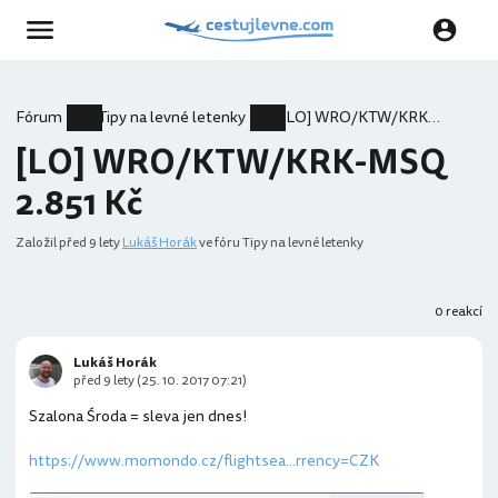
Fórum
Tipy na levné letenky
[LO] WRO/KTW/KRK-MSQ 2.851 Kč
[LO] WRO/KTW/KRK-MSQ
2.851 Kč
Založil
před 9 lety
Lukáš Horák
ve fóru Tipy na levné letenky
0 reakcí
Lukáš Horák
před 9 lety (25. 10. 2017 07:21)
Szalona Środa = sleva jen dnes!
https://www.momondo.cz/flightsea...rrency=CZK