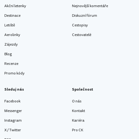
Akční letenky
Nejnovější komentáře
Destinace
Diskuzní fórum
Letiště
Cestopisy
Aerolinky
Cestovatelé
Zájezdy
Blog
Recenze
Promo kódy
Sleduj nás
Společnost
Facebook
O nás
Messenger
Kontakt
Instagram
Kariéra
X / Twitter
Pro CK