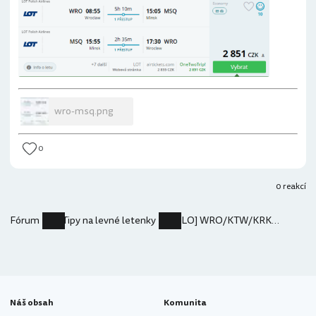
wro-msq.png
0
0 reakcí
Fórum
Tipy na levné letenky
[LO] WRO/KTW/KRK-MSQ 2.851 Kč
Náš obsah
Komunita