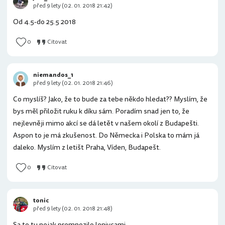
před 9 lety (02. 01. 2018 21:42)
Od 4.5-do 25.5 2018
0
Citovat
niemandos_1
před 9 lety (02. 01. 2018 21:46)
Co myslíš? Jako, že to bude za tebe někdo hledat?? Myslím, že
bys měl přiložit ruku k díku sám. Poradím snad jen to, že
nejlevněji mimo akcí se dá letět v našem okolí z Budapešti.
Aspon to je má zkušenost. Do Německa i Polska to mám já
daleko. Myslím z letišt Praha, Víden, Budapešt.
0
Citovat
tonic
před 9 lety (02. 01. 2018 21:48)
Sa to tu nejak premnozilo lenivcami