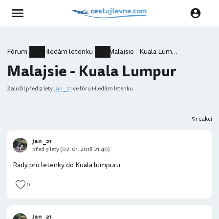
Fórum
Hledám letenku
Malajsie - Kuala Lumpur
Malajsie - Kuala Lumpur
Založil
před 9 lety
Jan _21
ve fóru Hledám letenku
5 reakcí
Jan _21
před 9 lety (02. 01. 2018 21:40)
Rady pro letenky do Kuala lumpuru
0
Jan _21