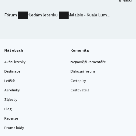
5 reakcí
Fórum
Hledám letenku
Malajsie - Kuala Lumpur
Náš obsah
Komunita
Akční letenky
Nejnovější komentáře
Destinace
Diskuzní fórum
Letiště
Cestopisy
Aerolinky
Cestovatelé
Zájezdy
Blog
Recenze
Promo kódy