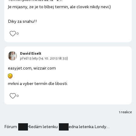
Je mijasny, ze je to blbej termin, ale clovek nikdy nevi:)
Diky za snahu!!
0
David Eiselt
před 13 lety (14. 10. 2013 18:33)
easyjet.com, wizzair.com
mrkni a vyber termín dle libosti.
0
1 reakce
Fórum
Hledám letenku
Jedna letenka Londyn - Praha a zpet o Vanocich