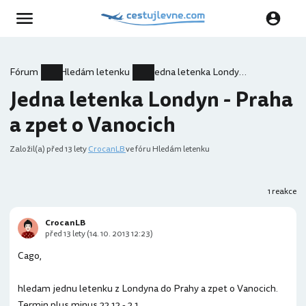
Fórum
Hledám letenku
Jedna letenka Londyn - Praha a zpet o Vanocich
Jedna letenka Londyn - Praha
a zpet o Vanocich
Založil(a)
před 13 lety
CrocanLB
ve fóru Hledám letenku
1 reakce
CrocanLB
před 13 lety (14. 10. 2013 12:23)
Cago,
hledam jednu letenku z Londyna do Prahy a zpet o Vanocich.
Termin plus minus 22.12 - 2.1.