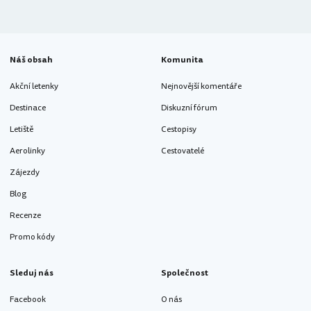
Náš obsah
Komunita
Akční letenky
Nejnovější komentáře
Destinace
Diskuzní fórum
Letiště
Cestopisy
Aerolinky
Cestovatelé
Zájezdy
Blog
Recenze
Promo kódy
Sleduj nás
Společnost
Facebook
O nás