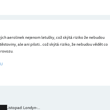
kých aerolinek nejenom letušky, což skýtá riziko že nebudou
ěstoviny, ale ani piloti... což skýtá riziko, že nebudou vědět co
provozu.
FU
Listopad: Londyn-Brisbane-Sydney-Londyn za 12 941,-