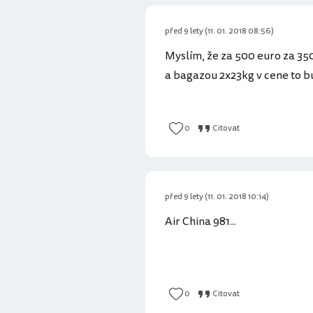
před 9 lety (11. 01. 2018 08:56)
Myslím, že za 500 euro za 3
a bagazou 2x23kg v cene to b
0
Citovat
před 9 lety (11. 01. 2018 10:14)
Air China 981...
0
Citovat