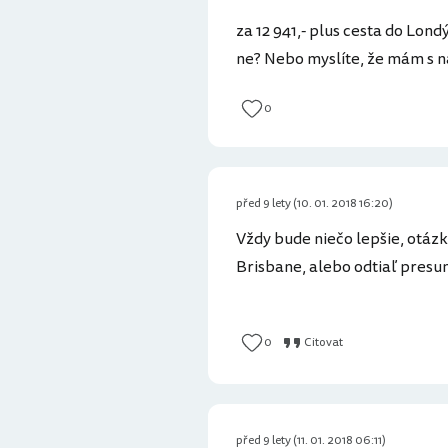
za 12 941,- plus cesta do Lond
ne? Nebo myslíte, že mám s n
0
před 9 lety (10. 01. 2018 16:20)
Vždy bude niečo lepšie, otázka
Brisbane, alebo odtiaľ presun
0
Citovat
před 9 lety (11. 01. 2018 06:11)