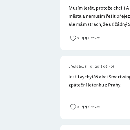
Musím letět, protože chci :) A
města a nemusím řešit přejezd
ale mám strach, že už žádný 
0
Citovat
před 9 lety (11. 01. 2018 06:40)
Jestli vychytáš akci Smartwin
zpáteční letenku z Prahy.
0
Citovat