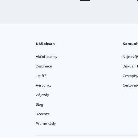
Náš obsah
Komuni
Akční letenky
Nejnověj
Destinace
Diskuzní
Letiště
Cestopis
Aerolinky
Cestovat
Zájezdy
Blog
Recenze
Promo kódy