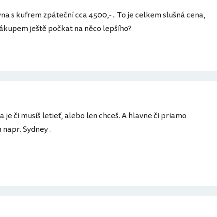
ýna s kufrem zpáteční cca 4500,- .. To je celkem slušná cena,
ákupem ještě počkat na něco lepšího?
 je či musíš letieť, alebo len chceš. A hlavne či priamo
 napr. Sydney .