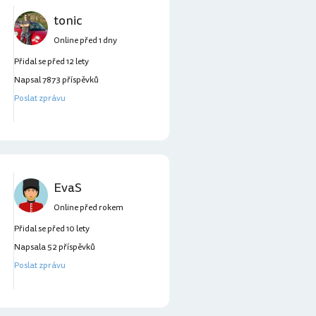
tonic
Online před 1 dny
Přidal se před 12 lety
Napsal 7873 příspěvků
Poslat zprávu
EvaS
Online před rokem
Přidal se před 10 lety
Napsala 52 příspěvků
Poslat zprávu