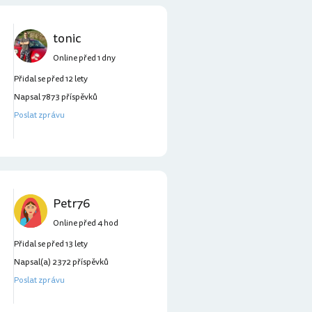
tonic
Online před 1 dny
Přidal se před 12 lety
Napsal 7873 příspěvků
Poslat zprávu
Petr76
Online před 4 hod
Přidal se před 13 lety
Napsal(a) 2372 příspěvků
Poslat zprávu