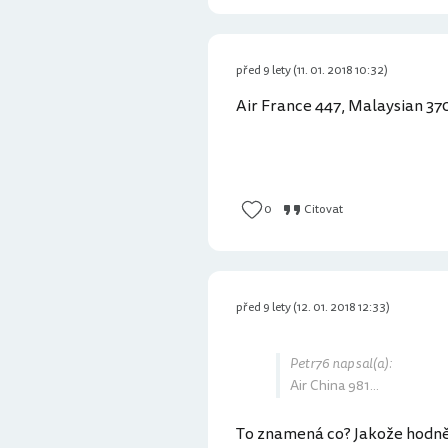
před 9 lety (11. 01. 2018 10:32)
Air France 447, Malaysian 370 
0
Citovat
před 9 lety (12. 01. 2018 12:33)
Petr76 napsal(a):
Air China 981...
To znamená co? Jakože hodn