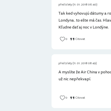
před 9 lety (11. 01. 2018 06:40)
Tak ked vyhovujú dátumy a ro
Londyna.. to ešte má čas. Hl
Kľudne dať aj noc v Londýne.
0
Citovat
před 9 lety (11. 01. 2018 08:49)
A myslíte že Air China v poho
už nic nepřekvapí.
0
Citovat