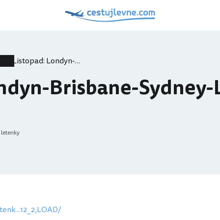
Listopad: Londyn-Brisbane-Sydney-Londyn za 12 941,-
ondyn-Brisbane-Sydney-
 letenky
tenk...12_2,LOAD/