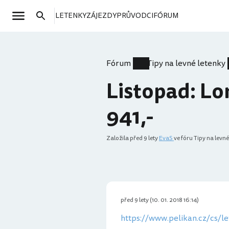
LETENKY
ZÁJEZDY
PRŮVODCI
FÓRUM
Fórum
Tipy na levné letenky
Listopad: L
941,-
Založila
před 9 lety
EvaS
ve fóru Tipy na levné
před 9 lety (10. 01. 2018 16:14)
https://www.pelikan.cz/cs/le