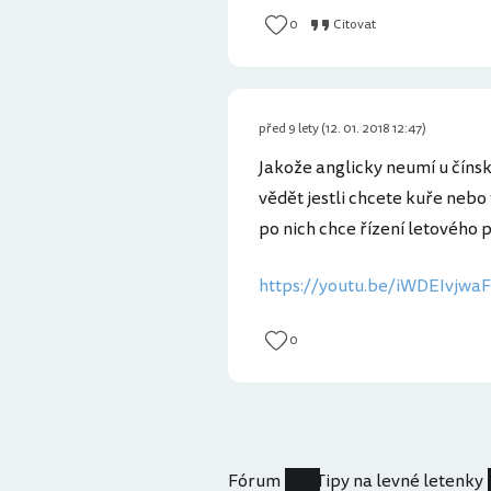
0
Citovat
před 9 lety (12. 01. 2018 12:47)
Jakože anglicky neumí u číns
vědět jestli chcete kuře nebo t
po nich chce řízení letového 
https://youtu.be/iWDEIvjwa
0
Fórum
Tipy na levné letenky