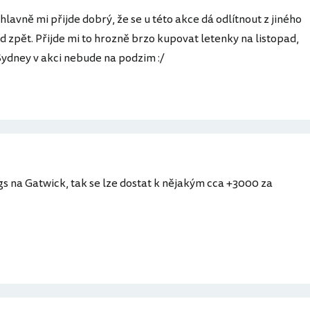
 hlavně mi přijde dobrý, že se u této akce dá odlítnout z jiného
 zpět. Přijde mi to hrozně brzo kupovat letenky na listopad,
Sydney v akci nebude na podzim :/
gs na Gatwick, tak se lze dostat k nějakým cca +3000 za