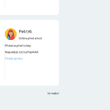
Petr76
Online před 4 hod
Přidal se před 13 lety
Napsal(a) 2372 příspěvků
Poslat zprávu
10 reakcí