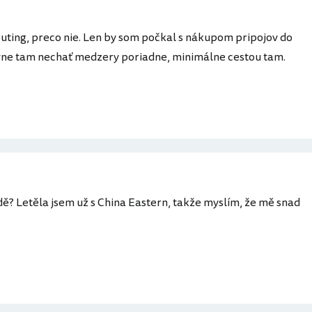
uting, preco nie. Len by som počkal s nákupom pripojov do
avne tam nechať medzery poriadne, minimálne cestou tam.
dě? Letěla jsem už s China Eastern, takže myslím, že mě snad