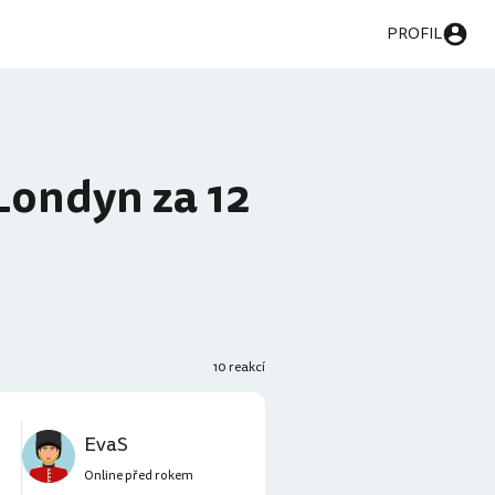
PROFIL
Londyn za 12
10 reakcí
EvaS
Online před rokem