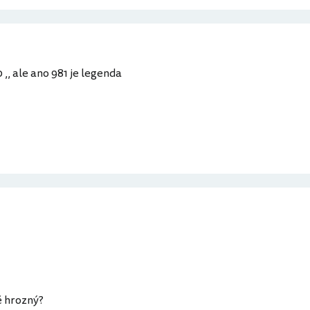
,, ale ano 981 je legenda
ě hrozný?