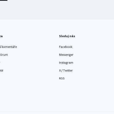
ta
Sleduj nás
ší komentáře
Facebook
 fórum
Messenger
y
Instagram
elé
X / Twitter
RSS