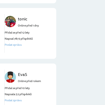
tonic
Online před 1 dny
Přidal se před 12 lety
Napsal 7873 příspěvků
Poslat zprávu
EvaS
Online před rokem
Přidal se před 10 lety
Napsala 52 příspěvků
Poslat zprávu