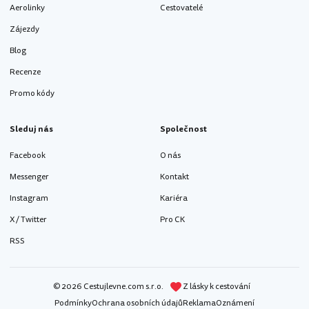
Aerolinky
Cestovatelé
Zájezdy
Blog
Recenze
Promo kódy
Sleduj nás
Společnost
Facebook
O nás
Messenger
Kontakt
Instagram
Kariéra
X / Twitter
Pro CK
RSS
© 2026 Cestujlevne.com s.r.o.
Z lásky k cestování
Podmínky
Ochrana osobních údajů
Reklama
Oznámení