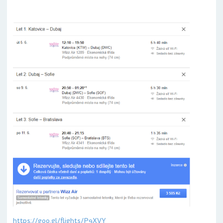
https://goo.gl/flights/P9XVY