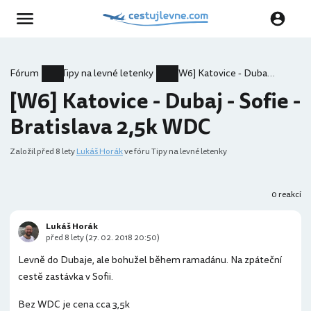
Fórum
Tipy na levné letenky
[W6] Katovice - Dubaj - Sofie - Bratislava 2,5k WDC
[W6] Katovice - Dubaj - Sofie -
Bratislava 2,5k WDC
Založil
před 8 lety
Lukáš Horák
ve fóru Tipy na levné letenky
0 reakcí
Lukáš Horák
před 8 lety (27. 02. 2018 20:50)
Levně do Dubaje, ale bohužel během ramadánu. Na zpáteční
cestě zastávka v Sofii.
Bez WDC je cena cca 3,5k