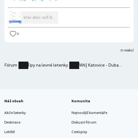
ktw-dwc-sof-bts.png
0
0 reakcí
Fórum
Tipy na levné letenky
[W6] Katovice - Dubaj - Sofie - Bratislava 2,5k WDC
Náš obsah
Komunita
Akční letenky
Nejnovější komentáře
Destinace
Diskuzní fórum
Letiště
Cestopisy