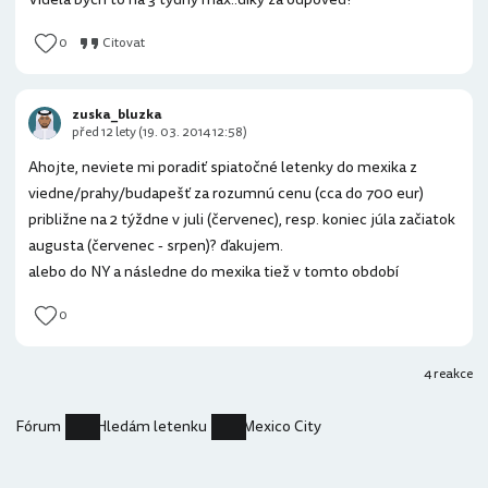
0
Citovat
zuska_bluzka
před 12 lety (19. 03. 2014 12:58)
Ahojte, neviete mi poradiť spiatočné letenky do mexika z
viedne/prahy/budapešť za rozumnú cenu (cca do 700 eur)
približne na 2 týždne v juli (červenec), resp. koniec júla začiatok
augusta (červenec - srpen)? ďakujem.
alebo do NY a následne do mexika tiež v tomto období
0
4 reakce
Fórum
Hledám letenku
Mexico City