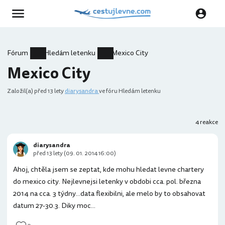
Fórum
Hledám letenku
Mexico City
Mexico City
Založil(a)
před 13 lety
diarysandra
ve fóru Hledám letenku
4 reakce
diarysandra
před 13 lety (09. 01. 2014 16:00)
Ahoj, chtěla jsem se zeptat, kde mohu hledat levne chartery
do mexico city. Nejlevnejsi letenky v obdobi cca. pol. března
2014 na cca. 3 týdny...data flexibilni, ale melo by to obsahovat
datum 27-30.3. Diky moc...