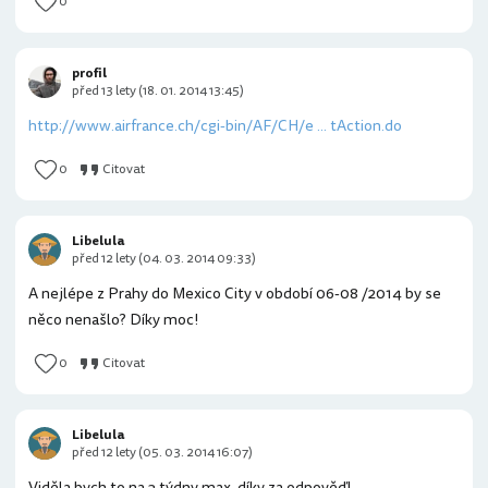
0
profil
před 13 lety (18. 01. 2014 13:45)
http://www.airfrance.ch/cgi-bin/AF/CH/e ... tAction.do
0
Citovat
Libelula
před 12 lety (04. 03. 2014 09:33)
A nejlépe z Prahy do Mexico City v období 06-08 /2014 by se
něco nenašlo? Díky moc!
0
Citovat
Libelula
před 12 lety (05. 03. 2014 16:07)
Viděla bych to na 3 týdny max..díky za odpověď!