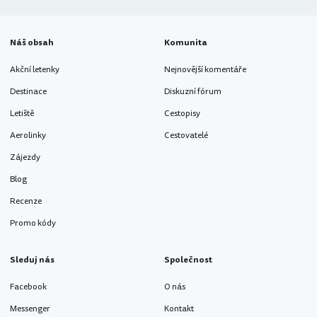
Náš obsah
Komunita
Akční letenky
Nejnovější komentáře
Destinace
Diskuzní fórum
Letiště
Cestopisy
Aerolinky
Cestovatelé
Zájezdy
Blog
Recenze
Promo kódy
Sleduj nás
Společnost
Facebook
O nás
Messenger
Kontakt