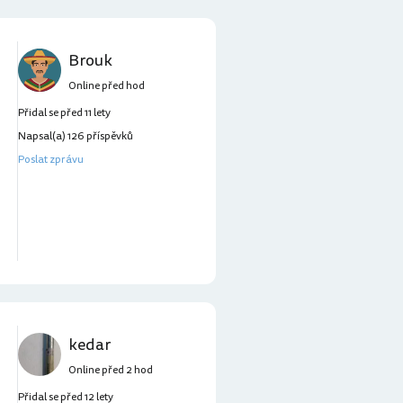
Brouk
Online před hod
Přidal se před 11 lety
Napsal(a) 126 příspěvků
Poslat zprávu
kedar
Online před 2 hod
Přidal se před 12 lety