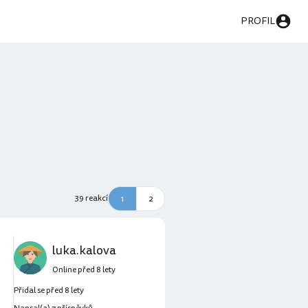
PROFIL
39 reakcí
1
2
luka.kalova
Online před 8 lety
Přidal se před 8 lety