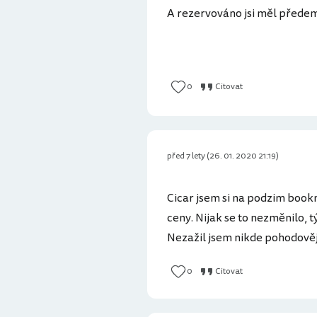
A rezervováno jsi měl předem
0
Citovat
před 7 lety (26. 01. 2020 21:19)
Cicar jsem si na podzim book
ceny. Nijak se to nezměnilo, 
Nezažil jsem nikde pohodovější
0
Citovat