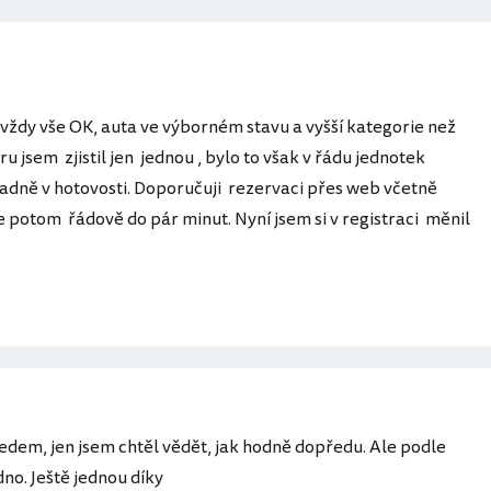
m vždy vše OK, auta ve výborném stavu a vyšší kategorie než
 jsem zjistil jen jednou , bylo to však v řádu jednotek
radně v hotovosti. Doporučuji rezervaci přes web včetně
je potom řádově do pár minut. Nyní jsem si v registraci měnil
edem, jen jsem chtěl vědět, jak hodně dopředu. Ale podle
dno. Ještě jednou díky