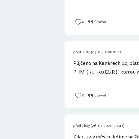
0
Citovat
před 8 lety (07. 04. 2018 18:47)
Půjčeno na Kanárech 2x, platil
PHM ( 30 -
50 EUR
), kterou v
0
Citovat
před 7 lety (26. 01. 2020 20:43)
Zdar, za 2 měsíce letíme na 