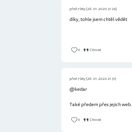
před 7 lety (26. 01. 2020 21:29)
díky, tohle jsem chtěl vědět
0
Citovat
před 7 lety (26. 01. 2020 21:31)
@kedar
Také předem přes jejich web.
0
Citovat