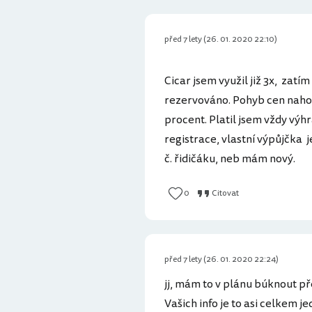
před 7 lety (26. 01. 2020 22:10)
Cicar jsem využil již 3x, zatí
rezervováno. Pohyb cen nahoru
procent. Platil jsem vždy výh
registrace, vlastní výpůjčka 
č. řidičáku, neb mám nový.
0
Citovat
před 7 lety (26. 01. 2020 22:24)
jj, mám to v plánu búknout př
Vašich info je to asi celkem je