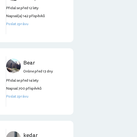
Přidal se před 12 lety
Napsal(a) 142 příspěvků
Poslat zprávu
Bear
Online před 13 dny
Přidal se před 14 lety
Napsal 700 příspěvků
Poslat zprávu
kedar