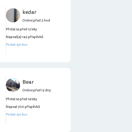
kedar
Online před 2 hod
Přidal se před 12 lety
Napsal(a) 142 příspěvků
Poslat zprávu
Bear
Online před 13 dny
Přidal se před 14 lety
Napsal 700 příspěvků
Poslat zprávu