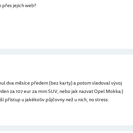
 přes jejich web?
nul dva měsíce předem (bez karty) a potom sledoval vývoj
týden za 107 eur za mini SUV, nebo jak nazvat Opel Mokka:)
 přístup u jakékoliv půjčovny než u nich, no stress.