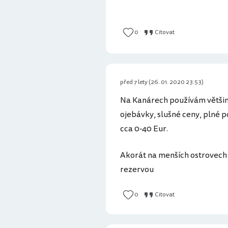
0
Citovat
před 7 lety (26. 01. 2020 23:53)
Na Kanárech používám většinou
ojebávky, slušné ceny, plné p
cca 0-40 Eur.
Akorát na menších ostrovech (
rezervou
0
Citovat