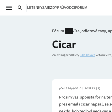
LETENKY
ZÁJEZDY
PRŮVODCI
FÓRUM
Fórum
Víza, odletové taxy, 
Cicar
Založil(a)
před 8 lety
luka.kalova
ve fóru Víza
před 8 lety (06. 04. 2018 22:32)
Prosim vas, spousta for na te
pres email i cicar napsal, ze s
nekdo, kdo ted byl nedavno a m