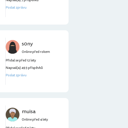
Napsal(a) 7 příspěvků
Poslat zprávu
s0ny
Online před rokem
Přidal se před 12 lety
Napsal(a) 493 příspěvků
Poslat zprávu
muisa
Online před 4 lety