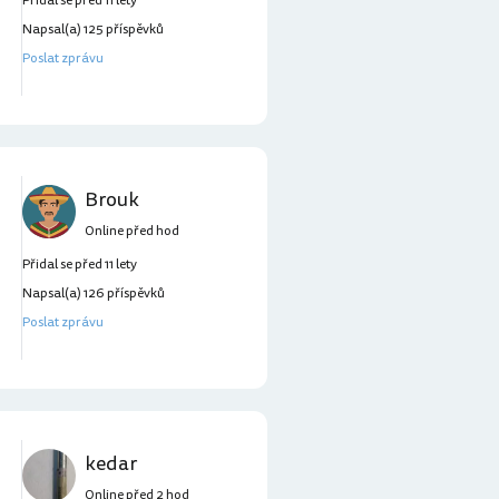
Přidal se před 11 lety
Napsal(a) 125 příspěvků
Poslat zprávu
Brouk
Online před hod
Přidal se před 11 lety
Napsal(a) 126 příspěvků
Poslat zprávu
kedar
Online před 2 hod