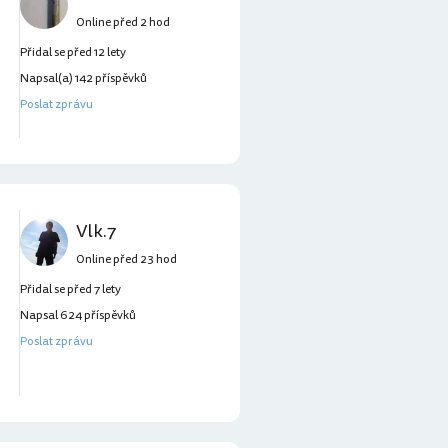
Online před 2 hod
Přidal se před 12 lety
Napsal(a) 142 příspěvků
Poslat zprávu
Vlk.7
Online před 23 hod
Přidal se před 7 lety
Napsal 624 příspěvků
Poslat zprávu