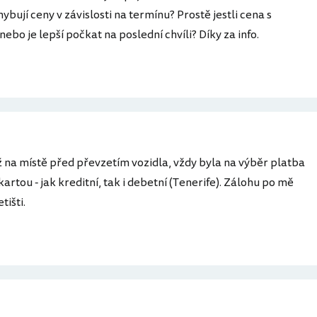
bují ceny v závislosti na termínu? Prostě jestli cena s
ebo je lepší počkat na poslední chvíli? Díky za info.
 na místě před převzetím vozidla, vždy byla na výběr platba
 kartou - jak kreditní, tak i debetní (Tenerife). Zálohu po mě
tišti.