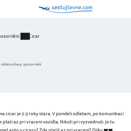
upozornění
Cicar
, odletové taxy, upozornění
ma cicar je 2-3 roky stara. V pondeli odletam, po komunikaci
e plati az pri vraceni vozidla. Nikoli pri vyzvednuti. Je tu
el auto u cicaru? Zda platil az pri vraceni? Diiky ❤️❤️