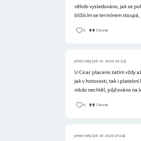
někdo vysledováno, jak se pohy
blížícím se termínem stoupá, n
0
Citovat
před 7 lety (26. 01. 2020 20:53)
U Cicar placeno zatím vždy až
jak v hotovosti, tak i platební
nikdo nechtěl, půjčováno na le
0
Citovat
před 7 lety (26. 01. 2020 21:04)