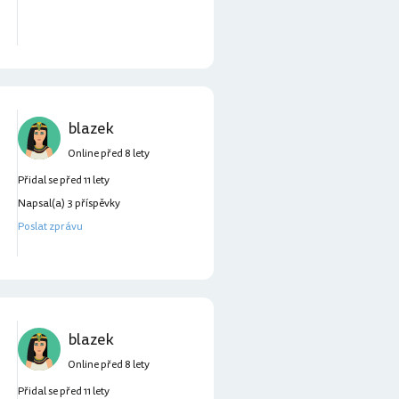
blazek
Online před 8 lety
Přidal se před 11 lety
Napsal(a) 3 příspěvky
Poslat zprávu
blazek
Online před 8 lety
Přidal se před 11 lety