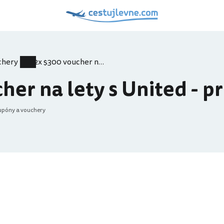
chery
2x $300 voucher na lety s United - prodáno
her na lety s United - 
kupóny a vouchery