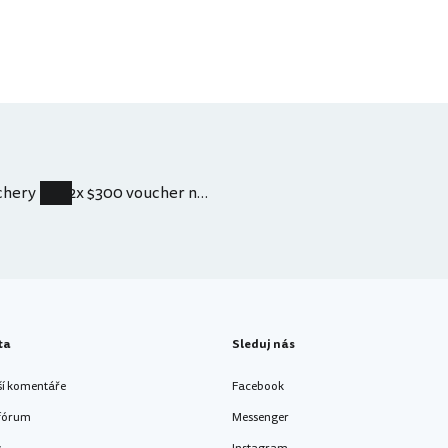
chery
2x $300 voucher na lety s United - prodáno
ta
Sleduj nás
ší komentáře
Facebook
 fórum
Messenger