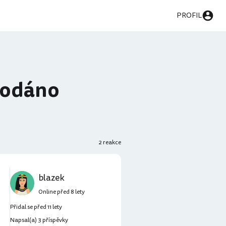
PROFIL
prodáno
2 reakce
blazek
Online před 8 lety
Přidal se před 11 lety
Napsal(a) 3 příspěvky