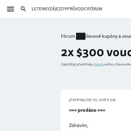
LETENKY
ZÁJEZDY
PRŮVODCI
FÓRUM
Fórum
Slevové kupóny a vou
2x $300 vouc
Založil(a)
před 8 lety
blazek
ve fóru Slevové 
před 8 lety (08. 05. 2018 11:04)
=== prodáno ===
Zdravím,