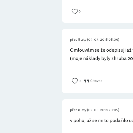
0
před 8 lety (09. 05. 2018 08:09)
Omlouvám se že odepisuji až t
(moje náklady byly zhruba 20
0
Citovat
před 8 lety (09. 05. 2018 20:05)
v poho, už se mi to podařilo ud