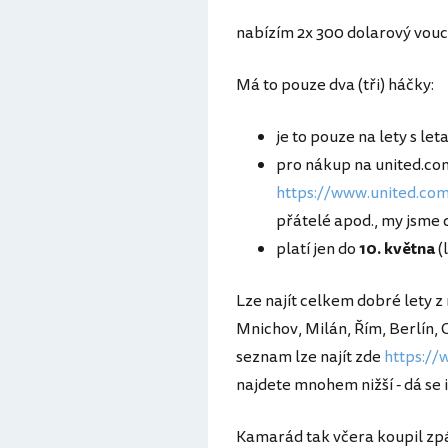
nabízím 2x 300 dolarový vouch
Má to pouze dva (tři) háčky:
je to pouze na lety s le
pro nákup na united.com
https://www.united.com
přátelé apod., my jsme 
platí jen do
10. května
(
Lze najít celkem dobré lety z
Mnichov, Milán, Řím, Berlín, O
seznam lze najít zde
https://
najdete mnohem nižší - dá se i
Kamarád tak včera koupil zpá