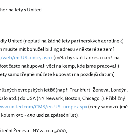
er na lety s United.
tadly United (neplatí na žádné lety partnerských aerolinek)
 musíte mít bohužel billing adresu v některé ze zemí
/web/en-US...untry.aspx
(měla by stačit adresa např. na
dost často nakupovali věci na kemp, kde jsme pracovali)
lety samozřejmě můžete kupovat i na pozdější datum)
 různých evropských letišť (např. Frankfurt, Ženeva, Londýn,
slo atd..) do USA (NY Newark, Boston, Chicago...). Přibližný
www.united.com/CMS/en-US...urope.aspx
(ceny samozřejmě
 kolem 350 - 450 usd za zpáteční let).
teční Ženeva - NY za cca 5000,-.