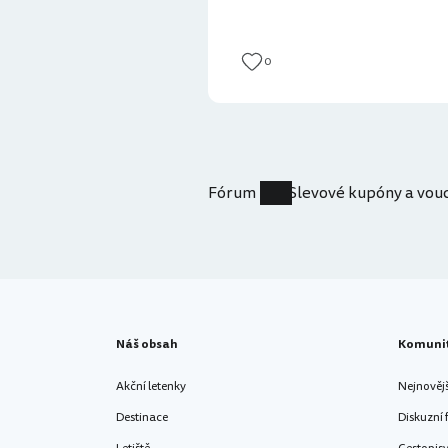
0
Fórum
Slevové kupóny a vou
Náš obsah
Komuni
Akční letenky
Nejnověj
Destinace
Diskuzní