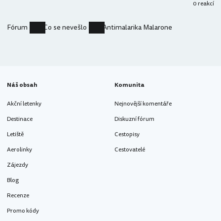
0 reakcí
Fórum
Co se nevešlo
Antimalarika Malarone
Náš obsah
Komunita
Akční letenky
Nejnovější komentáře
Destinace
Diskuzní fórum
Letiště
Cestopisy
Aerolinky
Cestovatelé
Zájezdy
Blog
Recenze
Promo kódy