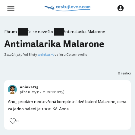
Fórum
Co se nevešlo
Antimalarika Malarone
Antimalarika Malarone
Založil(a)
před 8 lety
aninka175
ve fóru Co se nevešlo
0 reakcí
aninka175
před 8 lety (12. 11. 2018 10:15)
Ahoj, prodám neotevřená kompletní dvě balení Malarone, cena
za jedno balení je 1000 Kč. Anna
0