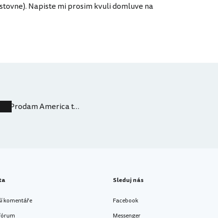
ostovne). Napiste mi prosim kvuli domluve na
Prodam America the Beautiful za 900 Kc
ta
Sleduj nás
ší komentáře
Facebook
 fórum
Messenger