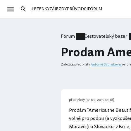
LETENKY
ZÁJEZDY
PRŮVODCI
FÓRUM
Fórum
Cestovatelský bazar
Prodam Amer
Založila
před 7 lety
Antonie Dvorakova
ve fór
před 7 lety (17. 09. 2019 12:38)
Prodám “America the Beautifu
volné pro podpis (a vyzkouše
Morave (na Slovacku, v Brne,