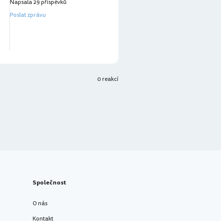
Napsala 29 příspěvků
Poslat zprávu
0 reakcí
Společnost
O nás
Kontakt