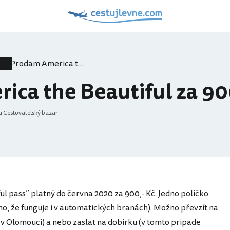
Prodam America the Beautiful za 900 Kc
ica the Beautiful za 90
u Cestovatelský bazar
l pass” platný do června 2020 za 900,- Kč. Jedno políčko
no, že funguje i v automatických branách). Možno převzít na
 v Olomouci) a nebo zaslat na dobirku (v tomto pripade