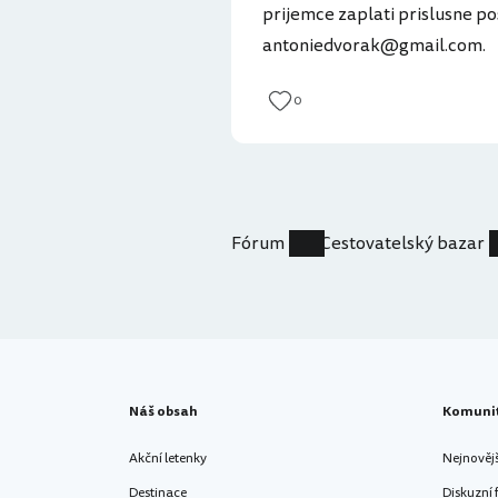
prijemce zaplati prislusne p
antoniedvorak@gmail.com.
0
Fórum
Cestovatelský bazar
Náš obsah
Komuni
Akční letenky
Nejnověj
Destinace
Diskuzní