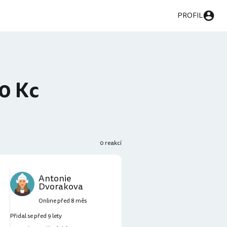
PROFIL
0 Kc
0 reakcí
Antonie
Dvorakova
Online před 8 měs
Přidal se před 9 lety