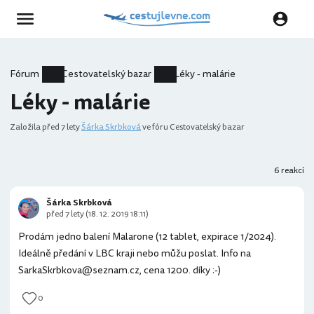
Fórum
Cestovatelský bazar
Léky - malárie
Léky - malárie
Založila
před 7 lety
Šárka Skrbková
ve fóru Cestovatelský bazar
6 reakcí
Šárka Skrbková
před 7 lety (18. 12. 2019 18:11)
Prodám jedno balení Malarone (12 tablet, expirace 1/2024).
Ideálně předání v LBC kraji nebo můžu poslat. Info na
SarkaSkrbkova@seznam.cz, cena 1200. díky :-)
0