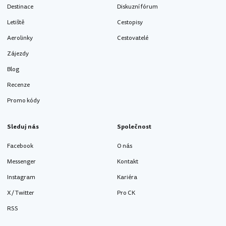
Destinace
Diskuzní fórum
Letiště
Cestopisy
Aerolinky
Cestovatelé
Zájezdy
Blog
Recenze
Promo kódy
Sleduj nás
Společnost
Facebook
O nás
Messenger
Kontakt
Instagram
Kariéra
X / Twitter
Pro CK
RSS