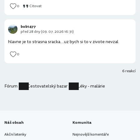
0
Citovat
bob1477
před 28 dny (09. 07. 2026 16:31)
hlavne je to strasna sracka....uz bych si to v zivote nevzal
0
6 reakcí
Fórum
Cestovatelský bazar
Léky - malárie
Náš obsah
Komunita
Akční letenky
Nejnovější komentáře