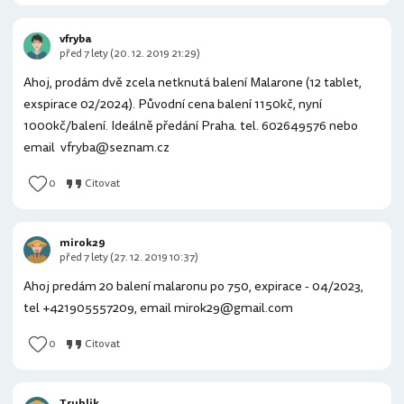
vfryba
před 7 lety (20. 12. 2019 21:29)
Ahoj, prodám dvě zcela netknutá balení Malarone (12 tablet,
exspirace 02/2024). Původní cena balení 1150kč, nyní
1000kč/balení. Ideálně předání Praha. tel. 602649576 nebo
email vfryba@seznam.cz
0
Citovat
mirok29
před 7 lety (27. 12. 2019 10:37)
Ahoj predám 20 balení malaronu po 750, expirace - 04/2023,
tel +421905557209, email mirok29@gmail.com
0
Citovat
Truhlik