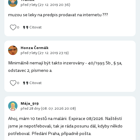
před 7 lety (27. 12. 2019 20:36)
muzou se leky na predpis prodavat na internetu ???
0
Citovat
Honza Čermák
před 7 lety (27. 12. 2019 23:19)
Minimálně nemají být takto inzerovány - 40/1995 Sb., § 5a,
odstavec 2, písmeno a.
0
Citovat
Mája_919
před 28 dny (08. 07. 2026 20:08)
Ahoj, mám 10 testů na malárii. Expirace 08/2026. Naštěstí
jsme je nepotřebovali, tak je ráda posunu dál, kdyby někdo
potřeboval. Předání Praha, případně pošta.