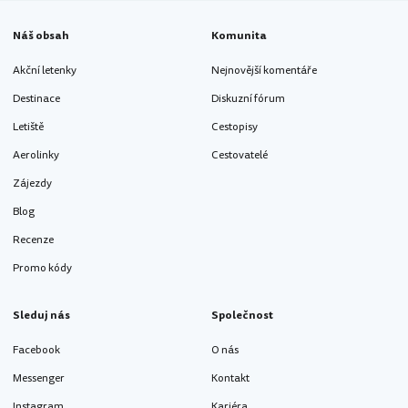
Náš obsah
Komunita
Akční letenky
Nejnovější komentáře
Destinace
Diskuzní fórum
Letiště
Cestopisy
Aerolinky
Cestovatelé
Zájezdy
Blog
Recenze
Promo kódy
Sleduj nás
Společnost
Facebook
O nás
Messenger
Kontakt
Instagram
Kariéra