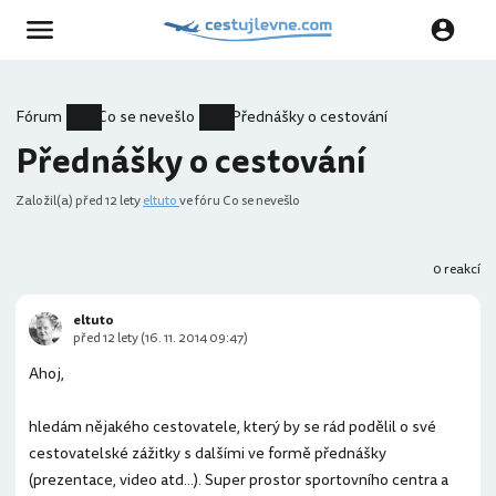
Fórum
Co se nevešlo
Přednášky o cestování
Přednášky o cestování
Založil(a)
před 12 lety
eltuto
ve fóru Co se nevešlo
0 reakcí
eltuto
před 12 lety (16. 11. 2014 09:47)
Ahoj,
hledám nějakého cestovatele, který by se rád podělil o své
cestovatelské zážitky s dalšími ve formě přednášky
(prezentace, video atd...). Super prostor sportovního centra a