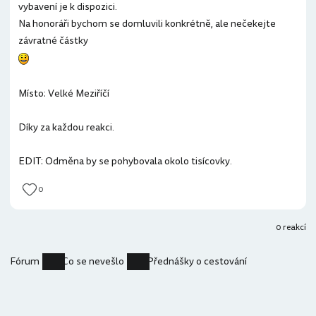
vybavení je k dispozici.
Na honoráři bychom se domluvili konkrétně, ale nečekejte
závratné částky
Místo: Velké Meziříčí
Díky za každou reakci.
EDIT: Odměna by se pohybovala okolo tisícovky.
0
0 reakcí
Fórum
Co se nevešlo
Přednášky o cestování