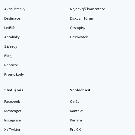
Akční letenky
Nejnovější komentáře
Destinace
Diskuzní fórum
Letiště
Cestopisy
Aerolinky
Cestovatelé
Zájezdy
Blog
Recenze
Promo kódy
Sleduj nás
Společnost
Facebook
O nás
Messenger
Kontakt
Instagram
Kariéra
X / Twitter
Pro CK