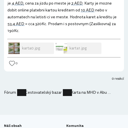
je
4 AED
, cena za jizdu po meste je
2 AED
. Karty je mozne
dobit online platebni kartou kreditem od
10 AED
nebo v
automatech na letisti ci ve meste. Hodnota karet a kreditu je
53,4 AED
= cca 320Kc. Prodam i s postovnym (Zasilkovna) za
190Kc.
karta0.jpg
karta1.jpg
0
0 reakcí
Fórum
Cestovatelský bazar
Karta na MHD v Abu Dhabi - 4ks Hafilat Card v hodnotě 320 Kč
Náš obsah
Komunita