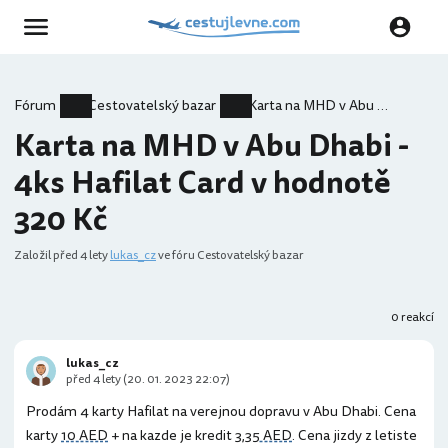
Fórum
Cestovatelský bazar
Karta na MHD v Abu Dhabi - 4ks Hafilat Card v hodnotě 320 Kč
Karta na MHD v Abu Dhabi -
4ks Hafilat Card v hodnotě
320 Kč
Založil
před 4 lety
lukas_cz
ve fóru Cestovatelský bazar
0 reakcí
lukas_cz
před 4 lety (20. 01. 2023 22:07)
Prodám 4 karty Hafilat na verejnou dopravu v Abu Dhabi. Cena
karty
10 AED
+ na kazde je kredit
3,35 AED
. Cena jizdy z letiste