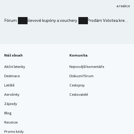
4 reakce
Fórum
Slevové kupóny a vouchery
Prodám Volotea kredit 244 Euro
Náš obsah
Komunita
Akční letenky
Nejnovější komentáře
Destinace
Diskuzní fórum
Letiště
Cestopisy
Aerolinky
Cestovatelé
Zájezdy
Blog
Recenze
Promo kódy