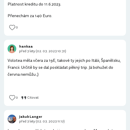
Platnost kreditu do 11.6.2023.
Přenechám za 140 Euro.
0
hankaa
před 3 lety (02. 03. 2023 10:31)
Volotea měla včera za 19E, takové ty jejich po Itálii, Španělsku,
Francii. Určitě by se dal poskládat pěkný trip. Já bohužel do
června nemůžu ;)
0
Citovat
Jakub Langer
před 3 lety (02. 03. 2023 11:17)