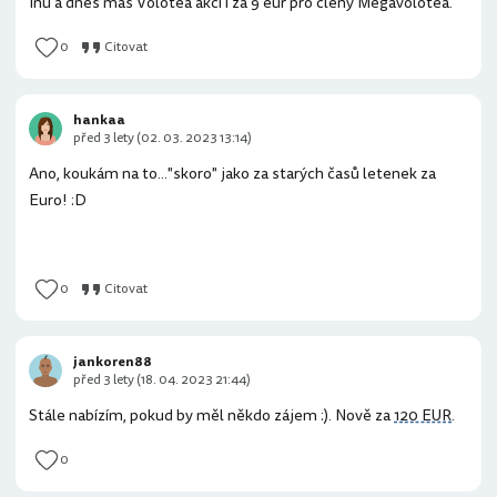
Inu a dnes mas Volotea akci i za 9 eur pro cleny Megavolotea.
0
Citovat
hankaa
před 3 lety (02. 03. 2023 13:14)
Ano, koukám na to..."skoro" jako za starých časů letenek za
Euro! :D
0
Citovat
jankoren88
před 3 lety (18. 04. 2023 21:44)
Stále nabízím, pokud by měl někdo zájem :). Nově za
120 EUR
.
0