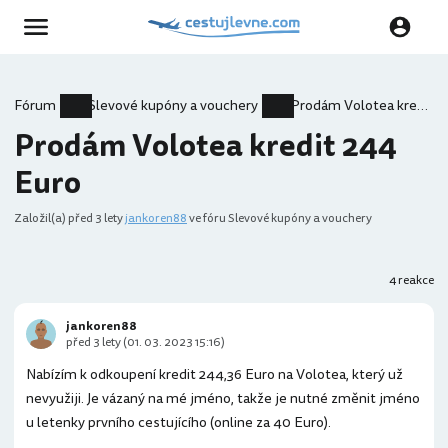
Fórum
Slevové kupóny a vouchery
Prodám Volotea kredit 244 Euro
Prodám Volotea kredit 244
Euro
Založil(a)
před 3 lety
jankoren88
ve fóru Slevové kupóny a vouchery
4 reakce
jankoren88
před 3 lety (01. 03. 2023 15:16)
Nabízím k odkoupení kredit 244,36 Euro na Volotea, který už
nevyužiji. Je vázaný na mé jméno, takže je nutné změnit jméno
u letenky prvního cestujícího (online za 40 Euro).