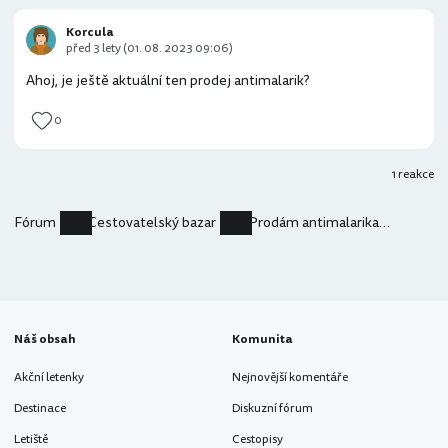
Korcula
před 3 lety (01. 08. 2023 09:06)
Ahoj, je ještě aktuální ten prodej antimalarik?
0
1 reakce
Fórum
Cestovatelský bazar
Prodám antimalarika Malarone
Náš obsah
Komunita
Akční letenky
Nejnovější komentáře
Destinace
Diskuzní fórum
Letiště
Cestopisy