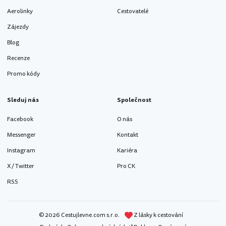
Aerolinky
Cestovatelé
Zájezdy
Blog
Recenze
Promo kódy
Sleduj nás
Společnost
Facebook
O nás
Messenger
Kontakt
Instagram
Kariéra
X / Twitter
Pro CK
RSS
© 2026 Cestujlevne.com s.r.o.
Z lásky k cestování