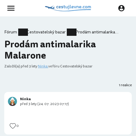
Fórum
Cestovatelský bazar
Prodám antimalarika Malarone
Prodám antimalarika
Malarone
Založil(a)
před 3 lety
Ninka
ve fóru Cestovatelský bazar
1 reakce
Ninka
před 3 lety (24. 07. 2023 07:17)
0