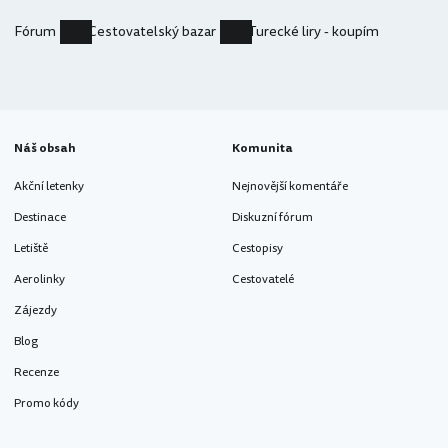
Fórum
Cestovatelský bazar
Turecké liry - koupím
Náš obsah
Komunita
Akční letenky
Nejnovější komentáře
Destinace
Diskuzní fórum
Letiště
Cestopisy
Aerolinky
Cestovatelé
Zájezdy
Blog
Recenze
Promo kódy