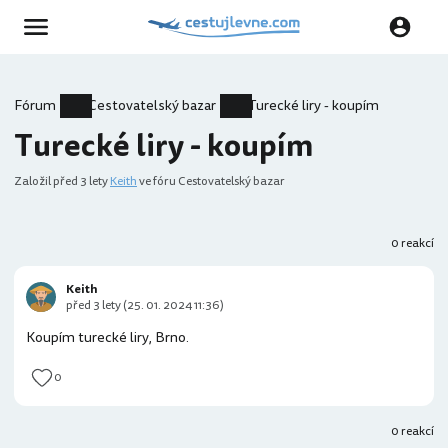
Fórum
Cestovatelský bazar
Turecké liry - koupím
Turecké liry - koupím
Založil
před 3 lety
Keith
ve fóru Cestovatelský bazar
0 reakcí
Keith
před 3 lety (25. 01. 2024 11:36)
Koupím turecké liry, Brno.
0
0 reakcí