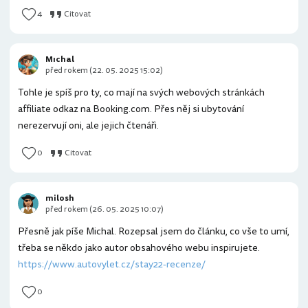
4
Citovat
Mıchal
před rokem (22. 05. 2025 15:02)
Tohle je spíš pro ty, co mají na svých webových stránkách
affiliate odkaz na Booking.com. Přes něj si ubytování
nerezervují oni, ale jejich čtenáři.
0
Citovat
milosh
před rokem (26. 05. 2025 10:07)
Přesně jak píše Michal. Rozepsal jsem do článku, co vše to umí,
třeba se někdo jako autor obsahového webu inspirujete.
https://www.autovylet.cz/stay22-recenze/
0