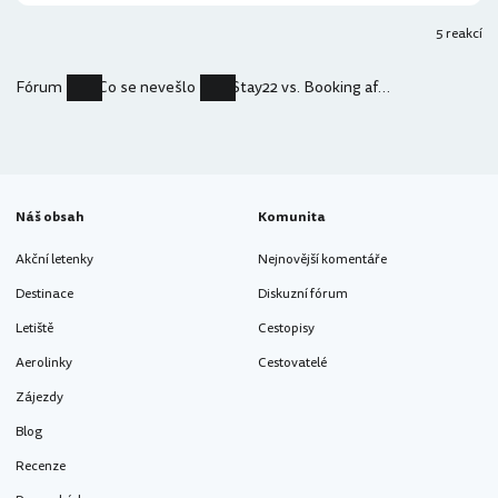
5 reakcí
Fórum
Co se nevešlo
Stay22 vs. Booking affiliate program
Náš obsah
Komunita
Akční letenky
Nejnovější komentáře
Destinace
Diskuzní fórum
Letiště
Cestopisy
Aerolinky
Cestovatelé
Zájezdy
Blog
Recenze