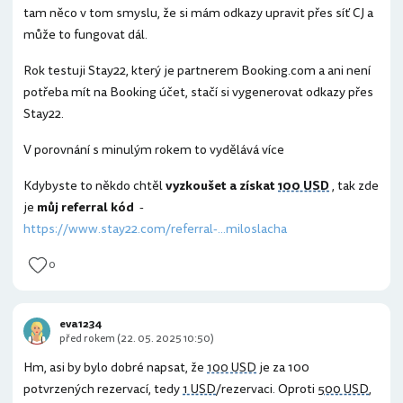
tam něco v tom smyslu, že si mám odkazy upravit přes síť CJ a
může to fungovat dál.
Rok testuji Stay22, který je partnerem Booking.com a ani není
potřeba mít na Booking účet, stačí si vygenerovat odkazy přes
Stay22.
V porovnání s minulým rokem to vydělává více
Kdybyste to někdo chtěl
vyzkoušet a získat
100 USD
, tak zde
je
můj referral kód
-
https://www.stay22.com/referral-...miloslacha
0
eva1234
před rokem (22. 05. 2025 10:50)
Hm, asi by bylo dobré napsat, že
100 USD
je za 100
potvrzených rezervací, tedy
1 USD
/rezervaci. Oproti
500 USD
,