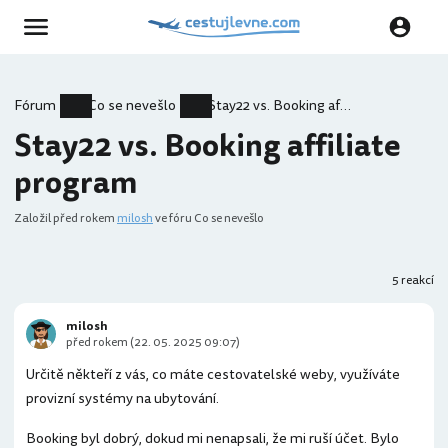
Fórum
Co se nevešlo
Stay22 vs. Booking affiliate program
Stay22 vs. Booking affiliate
program
Založil
před rokem
milosh
ve fóru Co se nevešlo
5 reakcí
milosh
před rokem (22. 05. 2025 09:07)
Určitě někteří z vás, co máte cestovatelské weby, využíváte
provizní systémy na ubytování.
Booking byl dobrý, dokud mi nenapsali, že mi ruší účet. Bylo