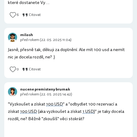
které dostanete Vy….
6
Citovat
milosh
před rokem (22. 05. 2025 11:04)
Jasně, přesně tak, děkuji za doplnění. Ale mít 100 usd a nemít
nic je docela rozdíl, ne? :)
0
Citovat
nucene premisteny brumak
před rokem (22. 05. 2025 14:42)
"Vyzkoušet a získat
100 USD
" a "odbydlet 100 rezervací a
získat
100 USD
(aka vyzkoušet a získat
1 USD
)" je taky docela
rozdíl, ne? Běžně "zkoušíš" věci stokrát?