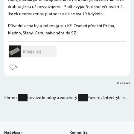
druhou jízdu už nevyužijeme. Podle vyjádření společnosti má
lístek neomezenou platnost a dá se využít kdykoliv.
Původní cena byla kolem 5000 Kč. Osobní předání Praha,
Kladno, Slaný. Cenu nabídněte do SZ.
image.jpg
0
0 reakcí
Fórum
Slevové kupóny a vouchery
Pozorování velryb Island (Húsavík) – lístek pro 2
Náš obsah
Komunita