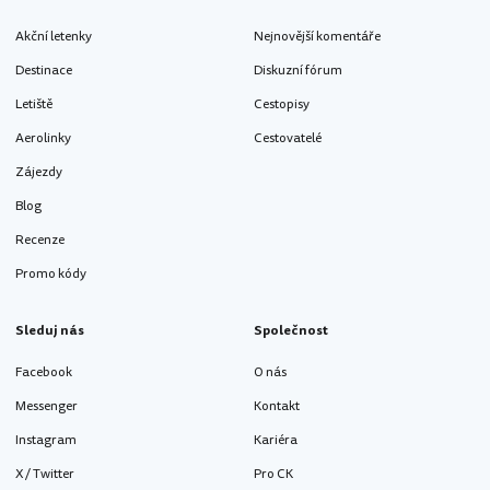
Akční letenky
Nejnovější komentáře
Destinace
Diskuzní fórum
Letiště
Cestopisy
Aerolinky
Cestovatelé
Zájezdy
Blog
Recenze
Promo kódy
Sleduj nás
Společnost
Facebook
O nás
Messenger
Kontakt
Instagram
Kariéra
X / Twitter
Pro CK