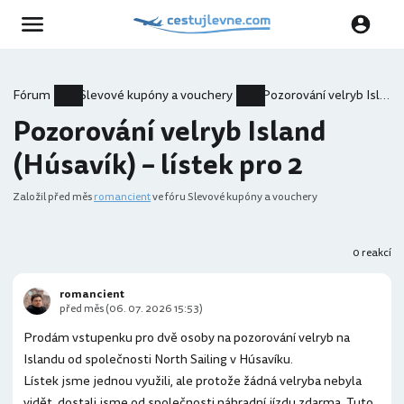
Fórum
Slevové kupóny a vouchery
Pozorování velryb Island (Húsavík) – lístek pro 2
Pozorování velryb Island
(Húsavík) – lístek pro 2
Založil
před měs
romancient
ve fóru Slevové kupóny a vouchery
0 reakcí
romancient
před měs (06. 07. 2026 15:53)
Prodám vstupenku pro dvě osoby na pozorování velryb na
Islandu od společnosti North Sailing v Húsavíku.
Lístek jsme jednou využili, ale protože žádná velryba nebyla
vidět, dostali jsme od společnosti náhradní jízdu zdarma. Tuto