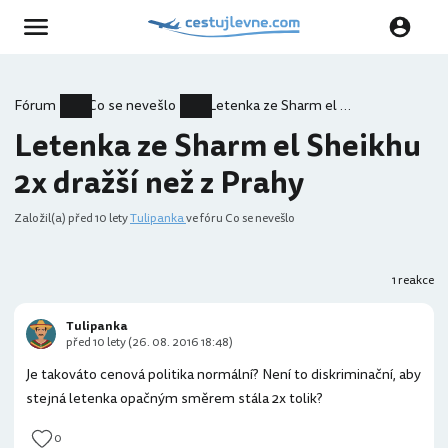
Fórum
Co se nevešlo
Letenka ze Sharm el Sheikhu 2x dražší než z Prahy
Letenka ze Sharm el Sheikhu
2x dražší než z Prahy
Založil(a)
před 10 lety
Tulipanka
ve fóru Co se nevešlo
1 reakce
Tulipanka
před 10 lety (26. 08. 2016 18:48)
Je takováto cenová politika normální? Není to diskriminační, aby
stejná letenka opačným směrem stála 2x tolik?
0