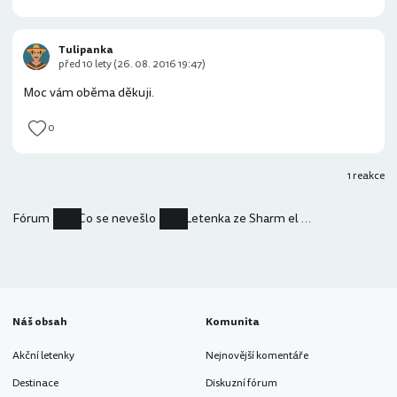
Tulipanka
před 10 lety (26. 08. 2016 19:47)
Moc vám oběma děkuji.
0
1 reakce
Fórum
Co se nevešlo
Letenka ze Sharm el Sheikhu 2x dražší než z Prahy
Náš obsah
Komunita
Akční letenky
Nejnovější komentáře
Destinace
Diskuzní fórum