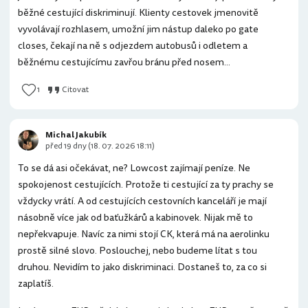
běžné cestující diskriminují. Klienty cestovek jmenovitě
vyvolávají rozhlasem, umožní jim nástup daleko po gate
closes, čekají na ně s odjezdem autobusů i odletem a
běžnému cestujícímu zavřou bránu před nosem...
1
Citovat
Michal Jakubík
před 19 dny (18. 07. 2026 18:11)
To se dá asi očekávat, ne? Lowcost zajímají peníze. Ne
spokojenost cestujících. Protože ti cestující za ty prachy se
vždycky vrátí. A od cestujících cestovních kanceláří je mají
násobně více jak od baťužkárů a kabinovek. Nijak mě to
nepřekvapuje. Navíc za nimi stojí CK, která má na aerolinku
prostě silné slovo. Poslouchej, nebo budeme lítat s tou
druhou. Nevidím to jako diskriminaci. Dostaneš to, za co si
zaplatíš.