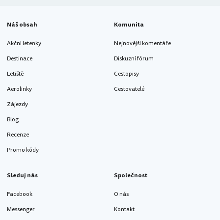
Náš obsah
Komunita
Akční letenky
Nejnovější komentáře
Destinace
Diskuzní fórum
Letiště
Cestopisy
Aerolinky
Cestovatelé
Zájezdy
Blog
Recenze
Promo kódy
Sleduj nás
Společnost
Facebook
O nás
Messenger
Kontakt