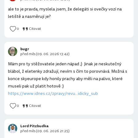
ale to je pravda, myslela jsem, že delegáti si ovečky vozí na
letiště a nasměrují je?
0
Citovat
bugr
před měs (09. 06. 2026 13:42)
Mám pro ty stěžovatele jeden nápad ;) Jinak je neskutečný
blábol, ž eletenky zdražují, nevím s čím to porovnává. Možná s
konce skyeurope kdy honily prachy aby měli na palivo, které
museli pak už platit hotově :)
https://www.idnes.cz/zpravy/revu...idicky_sub
0
Citovat
Lord Pitzbudka
před měs (09. 06. 2026 21:25)