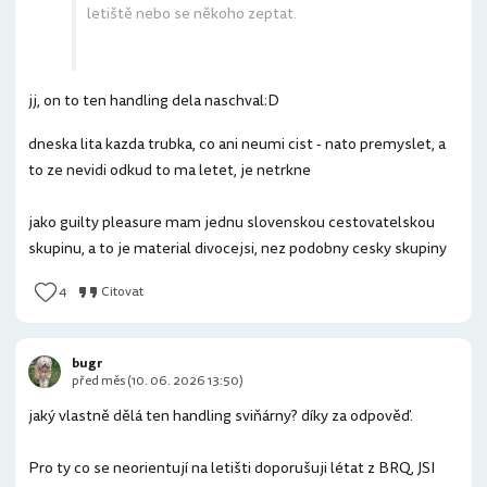
letiště nebo se někoho zeptat.
jj, on to ten handling dela naschval:D
dneska lita kazda trubka, co ani neumi cist - nato premyslet, a
to ze nevidi odkud to ma letet, je netrkne
jako guilty pleasure mam jednu slovenskou cestovatelskou
skupinu, a to je material divocejsi, nez podobny cesky skupiny
4
Citovat
bugr
před měs (10. 06. 2026 13:50)
jaký vlastně dělá ten handling sviňárny? díky za odpověď.
Pro ty co se neorientují na letišti doporušuji létat z BRQ, JSI