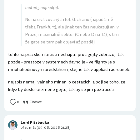
matej15 napsal(a):
No na civilizovaných letištích ano (napadá mě
třeba Frankfurt), ale jinak ten čas neukazují ani v
Praze, maximálně sektor (C nebo D na T2), s tím
že gate se tam pak objeví až později.
tohle na prazskem letisti nechapu. proc gejty zobrazuji tak
pozde - prestoze v systemech davno je - ve flighty je s
mnohahodinovym predstihem, stejne tak v appkach aerolinek.
nejspis nemaji valneho mineni o cestacich, a boji se toho, ze
kdyz by doslo ke zmene gejtu, tak by se jim poztraceli.
0
Citovat
Lord Pitzbudka
před měs (09. 06. 2026 21:28)