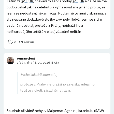
Letím za
30 EUR
, očekávám servis hodný
30 EUR
a ne že na mě
budou čekat jak na celebritu a vyhlašovat mé jméno pro to, že
jsem se nedostavil někam včas. Podle mě to není diskriminace,
ale nepsané dodatkové služby a výhody. Ikdyž jsem se s tím
osobně nesetkal, protože z Prahy, nejdražšího a
nejškaredějšího letiště v okolí, zásadně nelítám.
0
Citovat
romancient
před 19 dny (18. 07. 2026 18:58)
Michal Jakubík napsal(a):
protože z Prahy, nejdražšího a nejškaredějšího
letiště v okolí, zásadně nelítám.
Soudruh očividně nebyl v Malpense, Agadiru, Istanbulu (SAW),