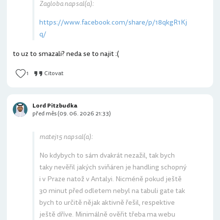
Zagloba napsal(a):
https://www.facebook.com/share/p/18qkgR1Kj
q/
to uz to smazali? neda se to najit :(
1
Citovat
Lord Pitzbudka
před měs (09. 06. 2026 21:33)
matej15 napsal(a):
No kdybych to sám dvakrát nezažil, tak bych
taky nevěřil jakých sviňáren je handling schopný
i v Praze natož v Antalyi. Nicméně pokud ještě
30 minut před odletem nebyl na tabuli gate tak
bych to určitě nějak aktivně řešil, respektive
ještě dříve. Minimálně ověřit třeba ma webu