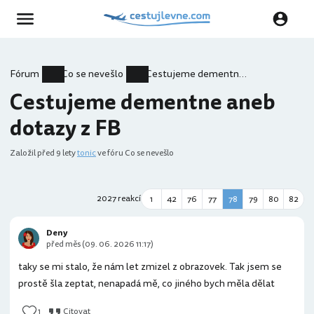
Fórum
Co se nevešlo
Cestujeme dementne aneb dotazy z FB
Cestujeme dementne aneb
dotazy z FB
Založil
před 9 lety
tonic
ve fóru Co se nevešlo
2027 reakcí
1
42
76
77
78
79
80
82
Deny
před měs (09. 06. 2026 11:17)
taky se mi stalo, že nám let zmizel z obrazovek. Tak jsem se
prostě šla zeptat, nenapadá mě, co jiného bych měla dělat
1
Citovat