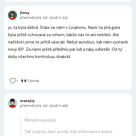
Deny
před měs (09. 06. 2026 11:35)
jo, ta byla dobrá. Stalo se nám v Lisabonu. Navíc ta jiná gate
byla ještě schovaná za rohem, takže nás to ani netrklo. Ale
naštěstí jsme to ještě ukecali. Nebyl autobus, tak nám vystavili
nový BP. Za námi ještě přiběhlo pár lidí a taky odletěli. Od tý
doby všechno kontroluju dvakrát
1
Citovat
matej15
před měs (09. 06. 2026 11:46)
Mandre napsal(a):
Tak vzdycky tam je info, kdy informace o brane