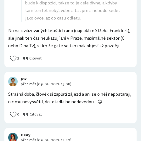
bude k dispozici, takze to je cele divne, a kdyby
tam ten let nebyl vubec, tak preci nebudu sedet
jako ovce, az do casu odletu.
No na civilizovaných letištích ano (napadá mě třeba Frankfurt),
ale jinak ten čas neukazují ani v Praze, maximálně sektor (C
nebo D na T2), s tím že gate se tam pak objeví až později.
2
Citovat
J0x
před měs (09. 06. 2026 13:08)
Strašná doba, člověk si zaplatí zájezd a ani se o něj nepostarají,
nic mu nevysvětlí, do letadla ho nedovedou... 😊
0
Citovat
Deny
před měs (09. 06. 2026 13:30)