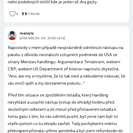
nebo podobných letišť kde je jeden až dva gejty...
0
Citovat
matej15
před měs (10. 06. 2026 14:15)
Naposledy v mém případě neoprávněně odmítnutí nástupu na
palubu z důvodu neznalosti vstupních podmínek do USA ze
strany Menzies handlingu. Argumentace Timaticem, webem
CBP, webem US Department of Interior naprosto zbytečná.
"Ano, ale my si myslíme, že to tak není a nebudeme riskovat, že
vás otočí zpět a my dostaneme pokutu..."
Před tím situace se zpožděním letadla, který handling
nevyhlásil a uzavřel nástup (vstup do ohrady) hodinu před
skutečným odletem a 20 minut před přistavením letadla k
tomu gatu s tím, že nás odmítli pustit, byť jsme tam byli 10
vteřin potom co tu ohradu zavřeli. Tady pochybení k mému
překvapení přiznala i přímo aerolinka a byl jsem refundován do