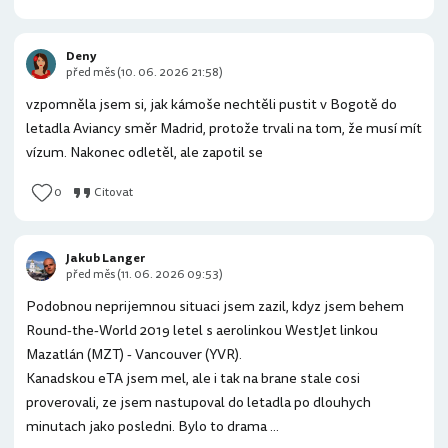
Deny
před měs (10. 06. 2026 21:58)
vzpomněla jsem si, jak kámoše nechtěli pustit v Bogotě do
letadla Aviancy směr Madrid, protože trvali na tom, že musí mít
vízum. Nakonec odletěl, ale zapotil se
0
Citovat
Jakub Langer
před měs (11. 06. 2026 09:53)
Podobnou neprijemnou situaci jsem zazil, kdyz jsem behem
Round-the-World 2019 letel s aerolinkou WestJet linkou
Mazatlán (MZT) - Vancouver (YVR).
Kanadskou eTA jsem mel, ale i tak na brane stale cosi
proverovali, ze jsem nastupoval do letadla po dlouhych
minutach jako posledni. Bylo to drama ...