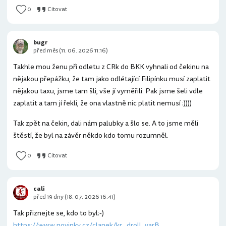
0
Citovat
bugr
před měs (11. 06. 2026 11:16)
Takhle mou ženu při odletu z CRk do BKK vyhnali od čekinu na
nějakou přepážku, že tam jako odlétající Filipínku musí zaplatit
nějakou taxu, jsme tam šli, vše jí vyměřili. Pak jsme šeli vdle
zaplatit a tam jí řekli, že ona vlastně nic platit nemusí :))))
Tak zpět na čekin, dali nám palubky a šlo se. A to jsme měli
štěstí, že byl na závěr někdo kdo tomu rozumněl.
0
Citovat
cali
před 19 dny (18. 07. 2026 16:41)
Tak přiznejte se, kdo to byl:-)
https://www.novinky.cz/clanek/kr...droll_varB