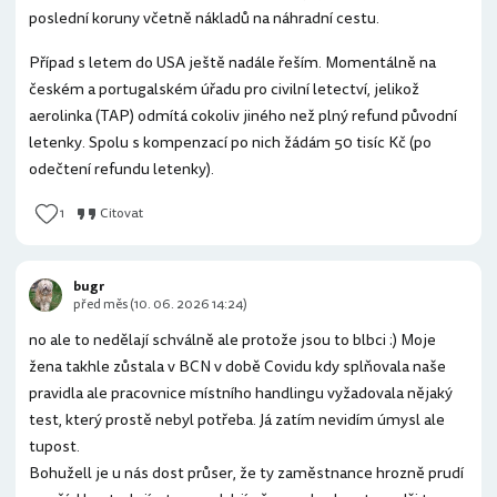
poslední koruny včetně nákladů na náhradní cestu.
Případ s letem do USA ještě nadále řeším. Momentálně na
českém a portugalském úřadu pro civilní letectví, jelikož
aerolinka (TAP) odmítá cokoliv jiného než plný refund původní
letenky. Spolu s kompenzací po nich žádám 50 tisíc Kč (po
odečtení refundu letenky).
1
Citovat
bugr
před měs (10. 06. 2026 14:24)
no ale to nedělají schválně ale protože jsou to blbci :) Moje
žena takhle zůstala v BCN v době Covidu kdy splňovala naše
pravidla ale pracovnice místního handlingu vyžadovala nějaký
test, který prostě nebyl potřeba. Já zatím nevidím úmysl ale
tupost.
Bohužell je u nás dost průser, že ty zaměstnance hrozně prudí