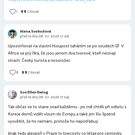
1
Citovat
Alena Svobodová
před 19 dny (18. 07. 2026 17:39)
Upozorňovat na vlastní hloupost taháním se po soudech 🤣 V
Africe se prý říká, že jsou jenom dva tvorové, kteří neznají
strach. Český turista a nosorožec.
8
Citovat
Sue Ellen Ewing
před 19 dny (18. 07. 2026 17:54)
Tak občas se to stane snad každému - po mě chtěli při odletu z
Koreje domů vidět vízum do Evropy a také jim šlo špatně
vysvětlit, že ho nemám, protože ho nepotřebuji.
Jinak tedy alespoň v Praze ty lowcosty co létají pro cestovky