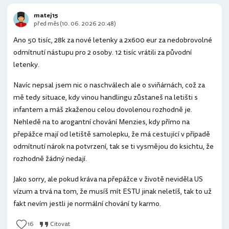
matej15
před měs (10. 06. 2026 20:48)
Ano 50 tisíc, 28k za nové letenky a 2x600 eur za nedobrovolné
odmítnutí nástupu pro 2 osoby. 12 tisíc vrátili za původní
letenky.
Navíc nepsal jsem nic o naschválech ale o sviňárnách, což za
mě tedy situace, kdy vinou handlingu zůstaneš na letišti s
infantem a máš zkaženou celou dovolenou rozhodně je.
Nehledě na to arogantní chování Menzies, kdy přímo na
přepážce mají od letiště samolepku, že má cestující v případě
odmítnutí nárok na potvrzení, tak se ti vysmějou do ksichtu, že
rozhodně žádný nedají.
Jako sorry, ale pokud kráva na přepážce v životě neviděla US
vízum a trvá na tom, že musíš mít ESTU jinak neletíš, tak to už
fakt nevím jestli je normální chování ty karmo.
16
Citovat