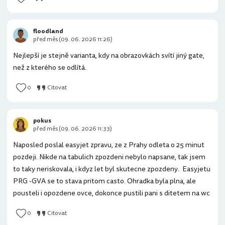
floodland
před měs (09. 06. 2026 11:26)
Nejlepší je stejně varianta, kdy na obrazovkách svítí jiný gate,
než z kterého se odlítá.
0
Citovat
pokus
před měs (09. 06. 2026 11:33)
Naposled poslal easyjet zpravu, ze z Prahy odleta o 25 minut
pozdeji. Nikde na tabulich zpozdeni nebylo napsane, tak jsem
to taky neriskovala, i kdyz let byl skutecne zpozdeny. Easyjetu
PRG -GVA se to stava pritom casto. Ohradka byla plna, ale
pousteli i opozdene ovce, dokonce pustili pani s ditetem na wc
0
Citovat