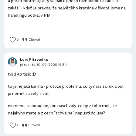
a pořád kontrolují a ty se pak bjí něco rozhodnout a radši to
zakáží. I když je pravda, že největšího kreténa v životě jsme na
handlingu potkal v PMI...
0
Citovat
Lord Pitzbudka
před měs (10. 06. 2026 19:51)
tvl :) 50 tisic :D
to je nejaka karma - protoze problemu, co ty mas za rok a pul,
ja nemel za cely zivot.
nicmene, to porad nejaou naschvaly. co by z toho meli, ze
nejakyho mateje z cech “schvalne” nepusti do usa?
2
Citovat