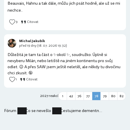
Beauvais, Hahnu a tak dále, můžu jich psát hodně, ale už se mi
nechce..
9
Citovat
Michal Jakubík
před 19 dny (18. 07. 2026 19:32)
Důležitá je tam ta část o ✨okolí ✨, soudružko. Úplně si
nevyberu Milán, nebo letiště na jiném kontinentu pro svůj
odlet. 😉 A přes SAW jsem ještě neletěl, ale někdy tu divočinu
chci zkusit. 🤪
1
Citovat
2027 reakcí
1
42
76
77
78
79
80
82
Fórum
Co se nevešlo
Cestujeme dementne aneb dotazy z FB