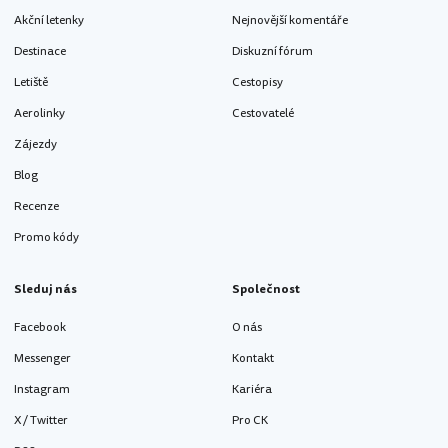
Akční letenky
Nejnovější komentáře
Destinace
Diskuzní fórum
Letiště
Cestopisy
Aerolinky
Cestovatelé
Zájezdy
Blog
Recenze
Promo kódy
Sleduj nás
Společnost
Facebook
O nás
Messenger
Kontakt
Instagram
Kariéra
X / Twitter
Pro CK