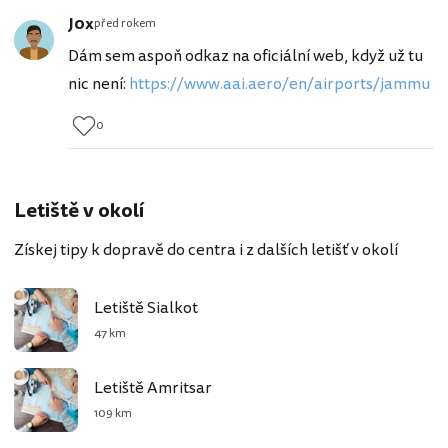
J0x
před rokem
Dám sem aspoň odkaz na oficiální web, když už tu
nic není:
https://www.aai.aero/en/airports/jammu
0
Letiště v okolí
Získej tipy k dopravě do centra i z dalších letišť v okolí
Letiště Sialkot
47 km
Letiště Amritsar
109 km