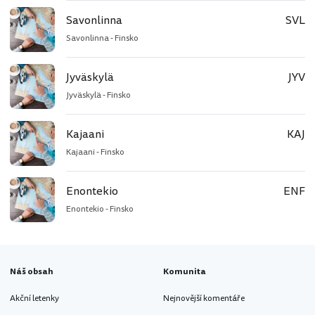
Savonlinna
SVL
Savonlinna - Finsko
Jyväskylä
JYV
Jyväskylä - Finsko
Kajaani
KAJ
Kajaani - Finsko
Enontekio
ENF
Enontekio - Finsko
Náš obsah
Komunita
Akční letenky
Nejnovější komentáře