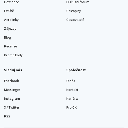
Destinace
Diskuzní fórum
Letiště
Cestopisy
Aerolinky
Cestovatelé
Zájezdy
Blog
Recenze
Promo kódy
Sleduj nás
Společnost
Facebook
O nás
Messenger
Kontakt
Instagram
Kariéra
X / Twitter
Pro CK
RSS