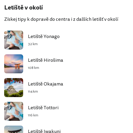
Letiště v okolí
Získej tipy k dopravě do centra i z dalších letišť v okolí
Letiště Yonago
32 km
Letiště Hirošima
108 km
Letiště Okajama
114 km
Letiště Tottori
116 km
Letiště Iwakuni