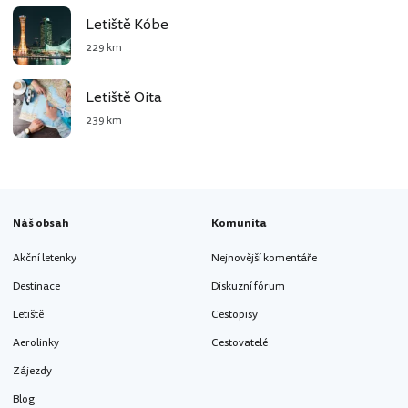
Letiště Kóbe
229 km
Letiště Oita
239 km
Náš obsah
Komunita
Akční letenky
Nejnovější komentáře
Destinace
Diskuzní fórum
Letiště
Cestopisy
Aerolinky
Cestovatelé
Zájezdy
Blog