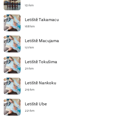
151 km
Letiště Takamacu
168 km
Letiště Macujama
177 km
Letiště Tokušima
211 km
Letiště Nankoku
219 km
Letiště Ube
221 km