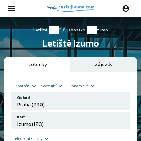
Letiště
🇯🇵 Japonsko
Izumo
Letiště Izumo
Letenky
Zájezdy
Zpáteční
1 cestující
Ekonomická
Odkud
Kam
Flexibilní ± 3 dny