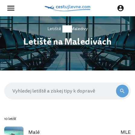
Letiště
Maledivy
Letiště na Maledivách
10 letišť
Malé
MLE