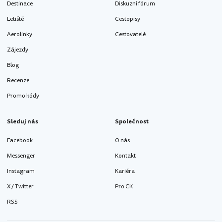
Destinace
Diskuzní fórum
Letiště
Cestopisy
Aerolinky
Cestovatelé
Zájezdy
Blog
Recenze
Promo kódy
Sleduj nás
Společnost
Facebook
O nás
Messenger
Kontakt
Instagram
Kariéra
X / Twitter
Pro CK
RSS