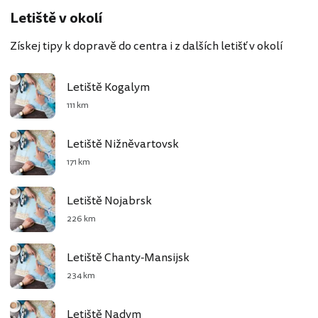
Letiště v okolí
Získej tipy k dopravě do centra i z dalších letišť v okolí
Letiště Kogalym
111 km
Letiště Nižněvartovsk
171 km
Letiště Nojabrsk
226 km
Letiště Chanty-Mansijsk
234 km
Letiště Nadym