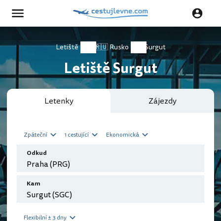
Letiště
🇷🇺 Rusko
Surgut
Letiště Surgut
Letenky
Zájezdy
Zpáteční
1 cestující
Ekonomická
Odkud
Kam
Flexibilní ± 3 dny