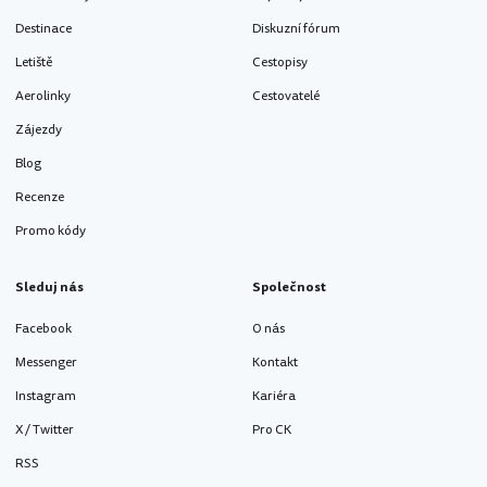
Destinace
Diskuzní fórum
Letiště
Cestopisy
Aerolinky
Cestovatelé
Zájezdy
Blog
Recenze
Promo kódy
Sleduj nás
Společnost
Facebook
O nás
Messenger
Kontakt
Instagram
Kariéra
X / Twitter
Pro CK
RSS