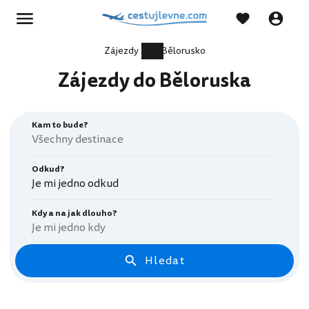
Zájezdy
Bělorusko
Zájezdy do Běloruska
Kam to bude?
Odkud?
Je mi jedno odkud
Kdy a na jak dlouho?
Je mi jedno kdy
Hledat