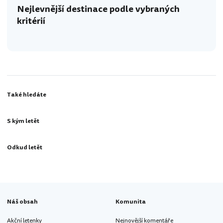
Nejlevnější destinace podle vybraných
kritérií
Také hledáte
S kým letět
Odkud letět
Náš obsah
Komunita
Akční letenky
Nejnovější komentáře