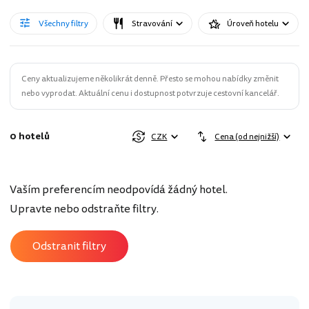
Všechny filtry
Stravování
Úroveň hotelu
Ceny aktualizujeme několikrát denně. Přesto se mohou nabídky změnit
nebo vyprodat. Aktuální cenu i dostupnost potvrzuje cestovní kancelář.
0 hotelů
CZK
Cena (od nejnižší)
Vaším preferencím neodpovídá žádný hotel.
Upravte nebo odstraňte filtry.
Odstranit filtry