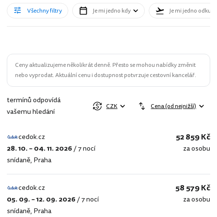
Všechny filtry
Je mi jedno kdy
Je mi jedno odkud
Ceny aktualizujeme několikrát denně. Přesto se mohou nabídky změnit
nebo vyprodat. Aktuální cenu i dostupnost potvrzuje cestovní kancelář.
termínů odpovídá
CZK
Cena (od nejnižší)
vašemu hledání
52 859 Kč
cedok.cz
28. 10. – 04. 11. 2026
/
7 nocí
za osobu
cedok.cz
snídaně
,
Praha
58 579 Kč
cedok.cz
05. 09. – 12. 09. 2026
/
7 nocí
za osobu
cedok.cz
snídaně
,
Praha