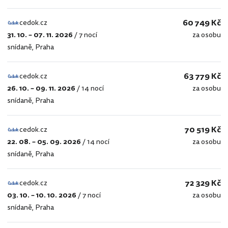
60 749 Kč
cedok.cz
31. 10. – 07. 11. 2026
/
7 nocí
za osobu
cedok.cz
snídaně
,
Praha
63 779 Kč
cedok.cz
26. 10. – 09. 11. 2026
/
14 nocí
za osobu
cedok.cz
snídaně
,
Praha
70 519 Kč
cedok.cz
22. 08. – 05. 09. 2026
/
14 nocí
za osobu
cedok.cz
snídaně
,
Praha
72 329 Kč
cedok.cz
03. 10. – 10. 10. 2026
/
7 nocí
za osobu
cedok.cz
snídaně
,
Praha