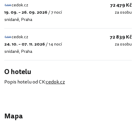
72 479 Kč
cedok.cz
19. 09. – 26. 09. 2026
/
7 nocí
za osobu
cedok.cz
snídaně
,
Praha
72 839 Kč
cedok.cz
24. 10. – 07. 11. 2026
/
14 nocí
za osobu
cedok.cz
snídaně
,
Praha
O hotelu
Popis hotelu od CK:
cedok.cz
Mapa