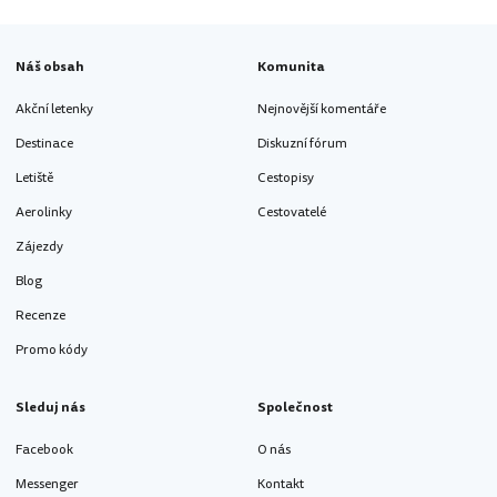
Náš obsah
Komunita
Akční letenky
Nejnovější komentáře
Destinace
Diskuzní fórum
Letiště
Cestopisy
Aerolinky
Cestovatelé
Zájezdy
Blog
Recenze
Promo kódy
Sleduj nás
Společnost
Facebook
O nás
Messenger
Kontakt