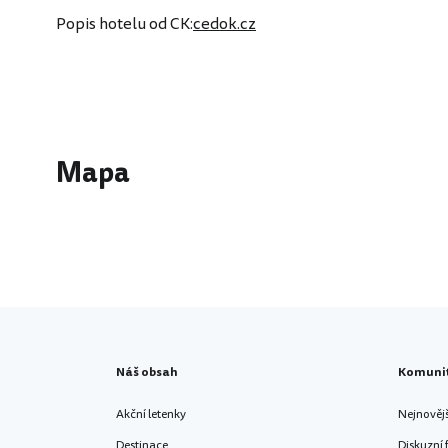
Popis hotelu od CK:
cedok.cz
Mapa
Náš obsah
Komuni
Akční letenky
Nejnověj
Destinace
Diskuzní