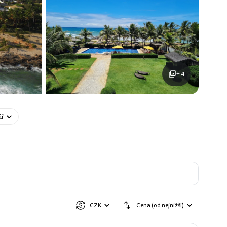
+ 4
ář
CZK
Cena (od nejnižší)