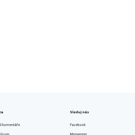
ta
Sleduj nás
ší komentáře
Facebook
 fórum
Messenger