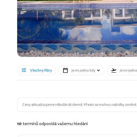
Všechny filtry
Je mi jedno kdy
Je mi jedn
Ceny aktualizujeme několikrát denně. Přesto se mohou nabídky změnit n
10
termínů odpovídá vašemu hledání