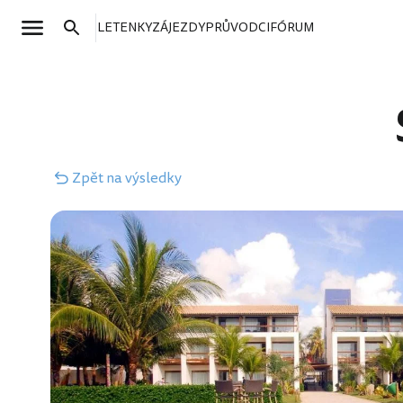
LETENKY
ZÁJEZDY
PRŮVODCI
FÓRUM
Zpět
na výsledky