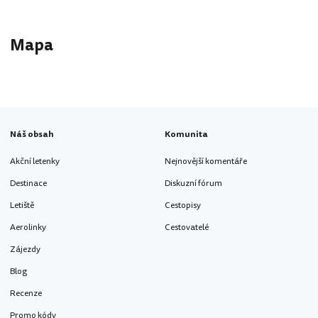
Mapa
Náš obsah
Komunita
Akční letenky
Nejnovější komentáře
Destinace
Diskuzní fórum
Letiště
Cestopisy
Aerolinky
Cestovatelé
Zájezdy
Blog
Recenze
Promo kódy