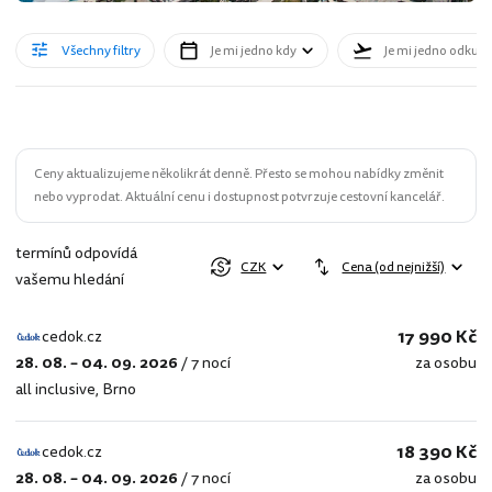
Všechny filtry
Je mi jedno kdy
Je mi jedno odkud
Ceny aktualizujeme několikrát denně. Přesto se mohou nabídky změnit
nebo vyprodat. Aktuální cenu i dostupnost potvrzuje cestovní kancelář.
termínů odpovídá
CZK
Cena (od nejnižší)
vašemu hledání
17 990 Kč
cedok.cz
28. 08. – 04. 09. 2026
/
7 nocí
za osobu
cedok.cz
all inclusive
,
Brno
18 390 Kč
cedok.cz
28. 08. – 04. 09. 2026
/
7 nocí
za osobu
cedok.cz