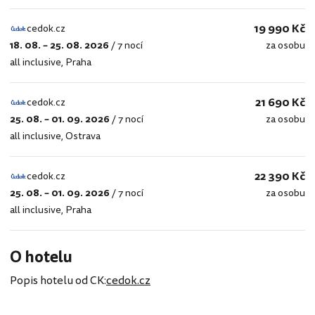
19 990 Kč
cedok.cz
18. 08. – 25. 08. 2026
/
7 nocí
za osobu
cedok.cz
all inclusive
,
Praha
21 690 Kč
cedok.cz
25. 08. – 01. 09. 2026
/
7 nocí
za osobu
cedok.cz
all inclusive
,
Ostrava
22 390 Kč
cedok.cz
25. 08. – 01. 09. 2026
/
7 nocí
za osobu
cedok.cz
all inclusive
,
Praha
O hotelu
Popis hotelu od CK:
cedok.cz