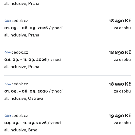
all inclusive
,
Praha
18 490 Kč
cedok.cz
01. 09. – 08. 09. 2026
/
7 nocí
za osobu
cedok.cz
all inclusive
,
Praha
18 890 Kč
cedok.cz
04. 09. – 11. 09. 2026
/
7 nocí
za osobu
cedok.cz
all inclusive
,
Praha
18 990 Kč
cedok.cz
01. 09. – 08. 09. 2026
/
7 nocí
za osobu
cedok.cz
all inclusive
,
Ostrava
19 490 Kč
cedok.cz
04. 09. – 11. 09. 2026
/
7 nocí
za osobu
cedok.cz
all inclusive
,
Brno