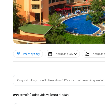
Všechny filtry
Je mi jedno kdy
Je mi jedn
Ceny aktualizujeme několikrát denně. Přesto se mohou nabídky změnit n
255
termínů odpovídá vašemu hledání