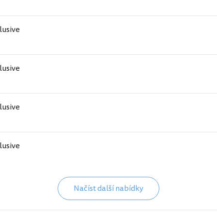
clusive
clusive
clusive
clusive
Načíst další nabídky