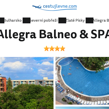
Bulharsko
Severní pobřeží
Zlaté Písky
Allegra Balneo & SP