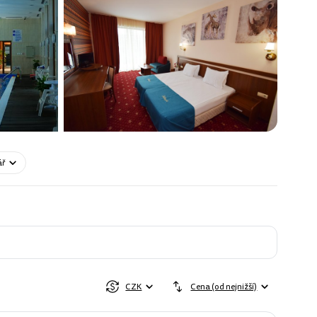
ář
CZK
Cena (od nejnižší)