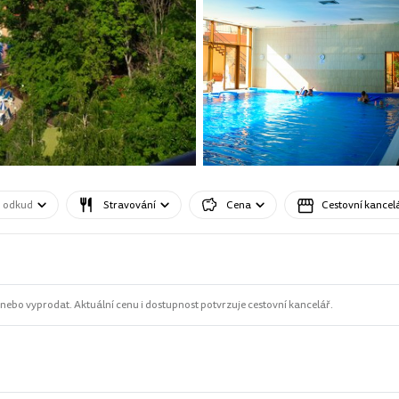
o odkud
Stravování
Cena
Cestovní kancel
ebo vyprodat. Aktuální cenu i dostupnost potvrzuje cestovní kancelář.