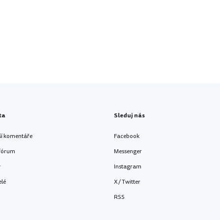
ta
Sleduj nás
ší komentáře
Facebook
 fórum
Messenger
y
Instagram
elé
X / Twitter
RSS