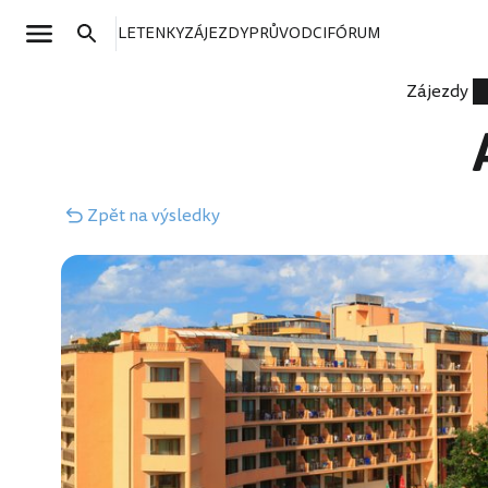
LETENKY
ZÁJEZDY
PRŮVODCI
FÓRUM
Zájezdy
Zpět
na výsledky