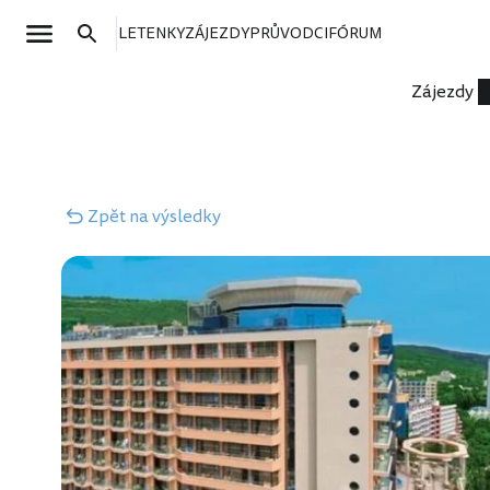
LETENKY
ZÁJEZDY
PRŮVODCI
FÓRUM
Zájezdy
Zpět
na výsledky