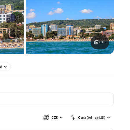
+ 26
ář
CZK
Cena (od nejnižší)