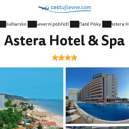
Bulharsko
Severní pobřeží
Zlaté Písky
Astera H
Astera Hotel & Spa