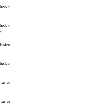
clusive
clusive
a
clusive
clusive
clusive
clusive