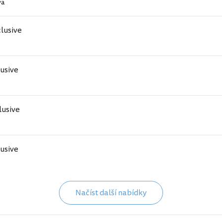
va
clusive
lusive
clusive
lusive
Načíst další nabídky