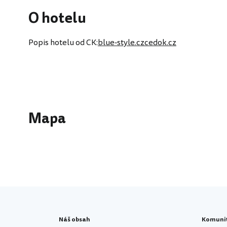
O hotelu
Popis hotelu od CK:
blue-style.cz
cedok.cz
Mapa
Náš obsah
Komuni