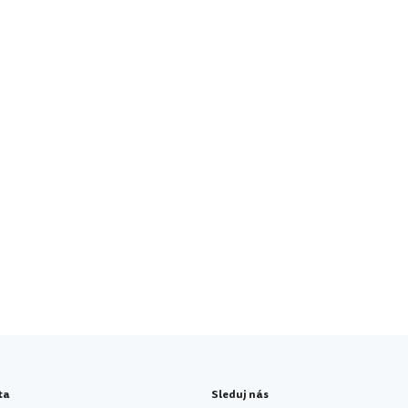
ta
Sleduj nás