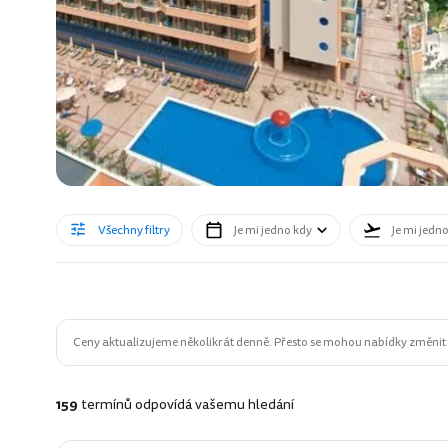
Všechny filtry
Je mi jedno kdy
Je mi jedn
Ceny aktualizujeme několikrát denně. Přesto se mohou nabídky změnit n
159
termínů odpovídá vašemu hledání