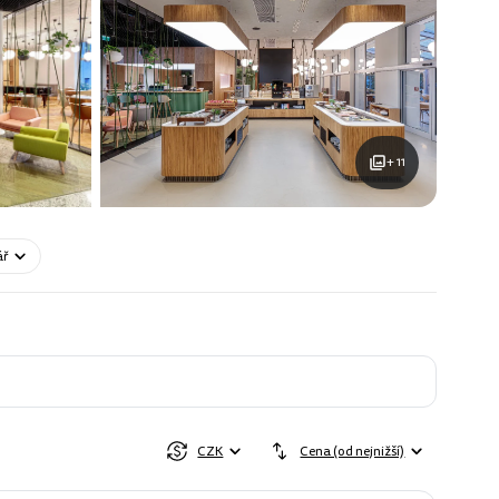
+ 11
ář
CZK
Cena (od nejnižší)