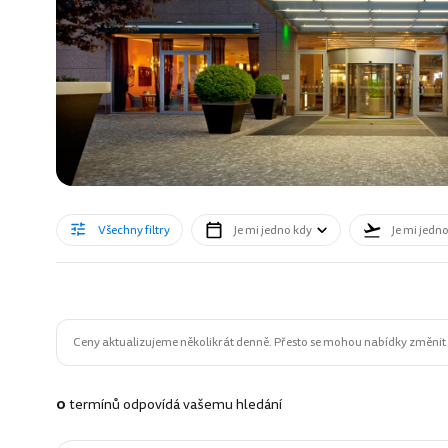
Všechny filtry
Je mi jedno kdy
Je mi jedn
Ceny aktualizujeme několikrát denně. Přesto se mohou nabídky změnit n
0
termínů odpovídá vašemu hledání