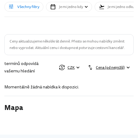
Všechny filtry
Je mi jedno kdy
Je mi jedno odkud
Ceny aktualizujeme několikrát denně. Přesto se mohou nabídky změnit
nebo vyprodat. Aktuální cenu i dostupnost potvrzuje cestovní kancelář.
termínů odpovídá
CZK
Cena (od nejnižší)
vašemu hledání
Momentálně žádná nabídka k dispozici.
Mapa