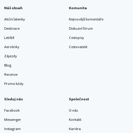
Náš obsah
Komunita
Akční letenky
Nejnovější komentáře
Destinace
Diskuzní fórum
Letiště
Cestopisy
Aerolinky
Cestovatelé
Zájezdy
Blog
Recenze
Promo kódy
Sleduj nás
Společnost
Facebook
O nás
Messenger
Kontakt
Instagram
Kariéra