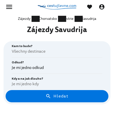
Zájezdy
Chorvatsko
Istrie
Savudrija
Zájezdy Savudrija
Kam to bude?
Odkud?
Je mi jedno odkud
Kdy a na jak dlouho?
Je mi jedno kdy
Hledat