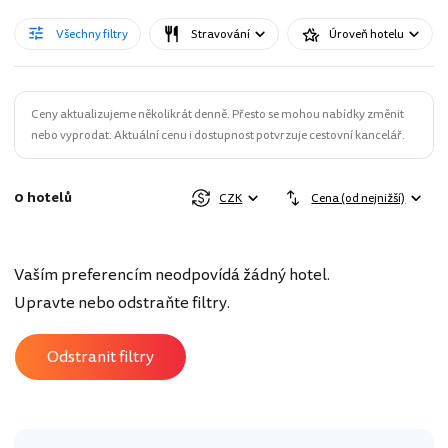
Všechny filtry
Stravování
Úroveň hotelu
Ceny aktualizujeme několikrát denně. Přesto se mohou nabídky změnit
nebo vyprodat. Aktuální cenu i dostupnost potvrzuje cestovní kancelář.
0 hotelů
CZK
Cena (od nejnižší)
Vaším preferencím neodpovídá žádný hotel.
Upravte nebo odstraňte filtry.
Odstranit filtry