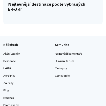
Nejlevnější destinace podle vybraných
kritérií
Náš obsah
Komunita
Akční letenky
Nejnovější komentáře
Destinace
Diskuzní fórum
Letiště
Cestopisy
Aerolinky
Cestovatelé
Zájezdy
Blog
Recenze
Promo kódy