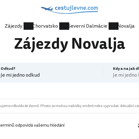
Zájezdy
Chorvatsko
Severní Dalmácie
Novalja
Zájezdy Novalja
Odkud?
Kdy a na jak 
Je mi jedno odkud
Je mi jedno
ujeme několikrát denně. Přesto se mohou nabídky změnit nebo vyprodat. Aktuální cen
termínů odpovídá vašemu hledání