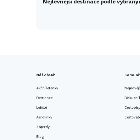
Nejlevnější destinace podle vybranýc
dertour.ro
Náš obsah
Komuni
Akční letenky
Nejnověj
Destinace
Diskuzní
Letiště
Cestopis
Aerolinky
Cestovat
Zájezdy
Blog