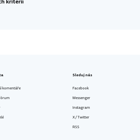
h kritérií
ta
Sleduj nás
ší komentáře
Facebook
 fórum
Messenger
y
Instagram
elé
X / Twitter
RSS