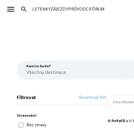
LETENKY
ZÁJEZDY
PRŮVODCI
FÓRUM
Kam to bude?
Filtrovat
Resetovat filtr
Ceny aktualiz
Stravování
0 hotelů
a 0 
Bez stravy