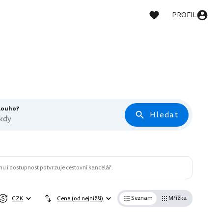
PROFIL
dlouho?
Hledat
 kdy
u i dostupnost potvrzuje cestovní kancelář.
Seznam
Mřížka
CZK
Cena (od nejnižší)