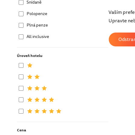
Snídaně
Vaším prefe
Polopenze
Upravte nebo
Plná penze
All inclusive
Odstrani
Úroveň hotelu
Cena