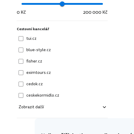
0 Kč
200 000 Kč
Cestovní kancelář
tui.cz
blue-style.cz
fisher.cz
eximtours.cz
cedok.cz
ceskekormidlo.cz
Zobrazit další
kartago.sk
fisher.sk