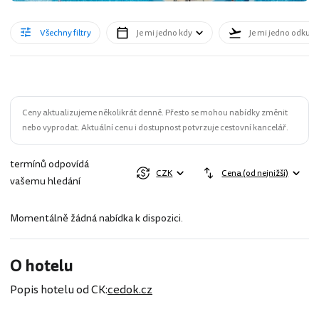
Všechny filtry
Je mi jedno kdy
Je mi jedno odkud
Ceny aktualizujeme několikrát denně. Přesto se mohou nabídky změnit
nebo vyprodat. Aktuální cenu i dostupnost potvrzuje cestovní kancelář.
termínů odpovídá
CZK
Cena (od nejnižší)
vašemu hledání
Momentálně žádná nabídka k dispozici.
O hotelu
Popis hotelu od CK:
cedok.cz