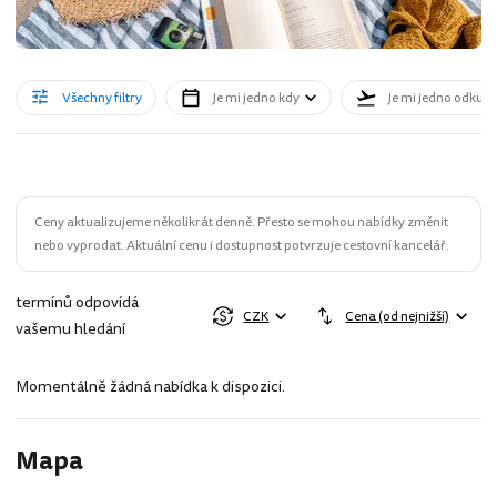
Všechny filtry
Je mi jedno kdy
Je mi jedno odkud
Ceny aktualizujeme několikrát denně. Přesto se mohou nabídky změnit
nebo vyprodat. Aktuální cenu i dostupnost potvrzuje cestovní kancelář.
termínů odpovídá
CZK
Cena (od nejnižší)
vašemu hledání
Momentálně žádná nabídka k dispozici.
Mapa