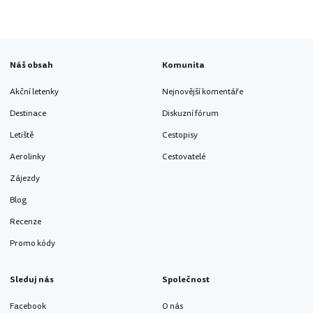
Náš obsah
Komunita
Akční letenky
Nejnovější komentáře
Destinace
Diskuzní fórum
Letiště
Cestopisy
Aerolinky
Cestovatelé
Zájezdy
Blog
Recenze
Promo kódy
Sleduj nás
Společnost
Facebook
O nás