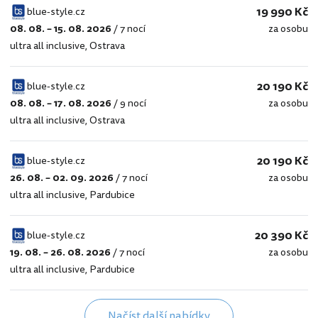
19 990 Kč
blue-style.cz
08. 08. – 15. 08. 2026
/
7 nocí
za osobu
blue-
ultra all inclusive
,
Ostrava
style.cz
20 190 Kč
blue-style.cz
08. 08. – 17. 08. 2026
/
9 nocí
za osobu
blue-
ultra all inclusive
,
Ostrava
style.cz
20 190 Kč
blue-style.cz
26. 08. – 02. 09. 2026
/
7 nocí
za osobu
blue-
ultra all inclusive
,
Pardubice
style.cz
20 390 Kč
blue-style.cz
19. 08. – 26. 08. 2026
/
7 nocí
za osobu
blue-
ultra all inclusive
,
Pardubice
style.cz
Načíst další nabídky