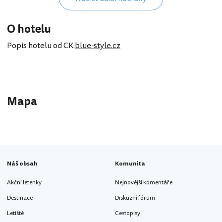
O hotelu
Popis hotelu od CK:
blue-style.cz
Mapa
Hosté mohou využívat také pláž (včetně je
sesterského hotelu hotelu Picklbatros Pal
Náš obsah
Komunita
Akční letenky
Nejnovější komentáře
Destinace
Diskuzní fórum
Letiště
Cestopisy