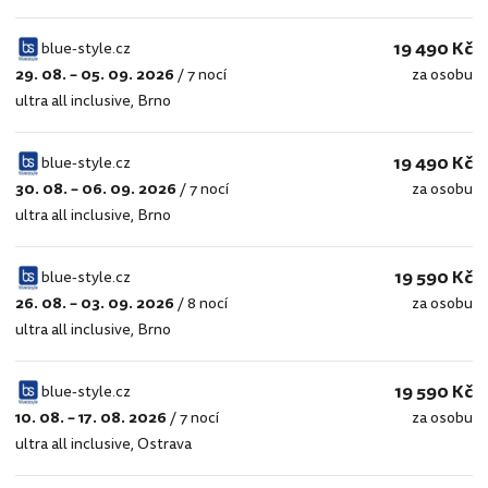
19 490 Kč
blue-style.cz
29. 08. – 05. 09. 2026
/
7 nocí
za osobu
blue-
ultra all inclusive
,
Brno
style.cz
19 490 Kč
blue-style.cz
30. 08. – 06. 09. 2026
/
7 nocí
za osobu
blue-
ultra all inclusive
,
Brno
style.cz
19 590 Kč
blue-style.cz
26. 08. – 03. 09. 2026
/
8 nocí
za osobu
blue-
ultra all inclusive
,
Brno
style.cz
19 590 Kč
blue-style.cz
10. 08. – 17. 08. 2026
/
7 nocí
za osobu
blue-
ultra all inclusive
,
Ostrava
style.cz