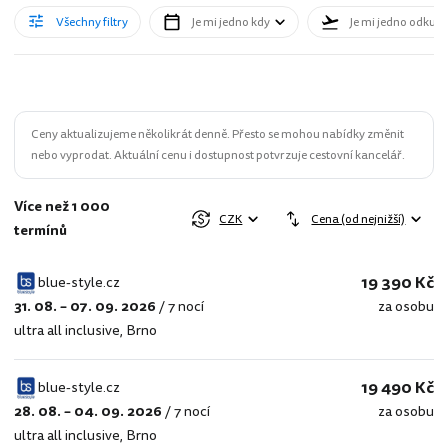
Všechny filtry
Je mi jedno kdy
Je mi jedno odkud
Ceny aktualizujeme několikrát denně. Přesto se mohou nabídky změnit
nebo vyprodat. Aktuální cenu i dostupnost potvrzuje cestovní kancelář.
Více než 1 000
CZK
Cena (od nejnižší)
termínů
19 390 Kč
blue-style.cz
31. 08. – 07. 09. 2026
/
7 nocí
za osobu
blue-
ultra all inclusive
,
Brno
style.cz
19 490 Kč
blue-style.cz
28. 08. – 04. 09. 2026
/
7 nocí
za osobu
blue-
ultra all inclusive
,
Brno
style.cz