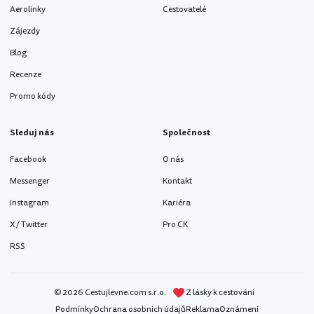
Aerolinky
Cestovatelé
Zájezdy
Blog
Recenze
Promo kódy
Sleduj nás
Společnost
Facebook
O nás
Messenger
Kontakt
Instagram
Kariéra
X / Twitter
Pro CK
RSS
© 2026 Cestujlevne.com s.r.o.
Z lásky k cestování
Podmínky
Ochrana osobních údajů
Reklama
Oznámení