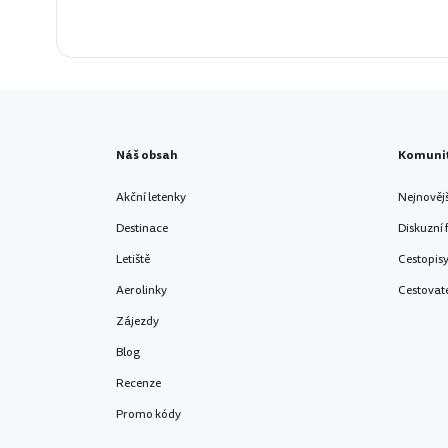
Náš obsah
Komuni
Akční letenky
Nejnověj
Destinace
Diskuzní
Letiště
Cestopis
Aerolinky
Cestovat
Zájezdy
Blog
Recenze
Promo kódy