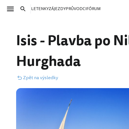
LETENKY
ZÁJEZDY
PRŮVODCI
FÓRUM
Isis - Plavba po 
Hurghada
Zpět
na výsledky