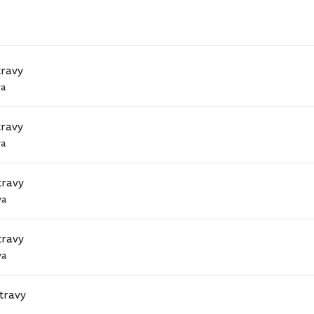
travy
va
travy
va
travy
va
travy
va
travy