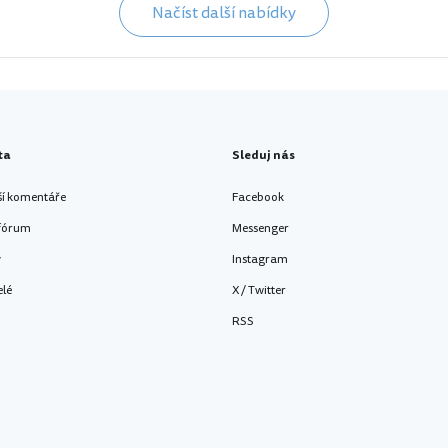
Načíst další nabídky
ta
Sleduj nás
ší komentáře
Facebook
 fórum
Messenger
y
Instagram
elé
X / Twitter
RSS