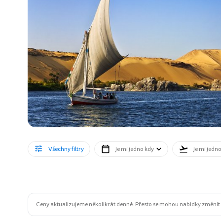
Všechny filtry
Je mi jedno kdy
Je mi jedn
Ceny aktualizujeme několikrát denně. Přesto se mohou nabídky změnit n