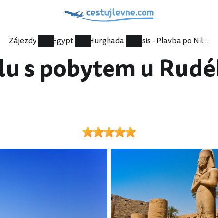
Zájezdy
Egypt
Hurghada
Isis - Plavba po Nilu s pobytem u Rudého moře 15 dní - Hurghada
Nilu s pobytem u Rudé