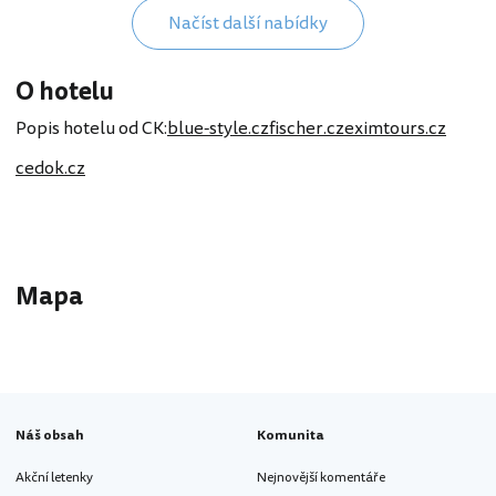
Načíst další nabídky
O hotelu
Popis hotelu od CK:
blue-style.cz
fischer.cz
eximtours.cz
cedok.cz
Mapa
Náš obsah
Komunita
Akční letenky
Nejnovější komentáře