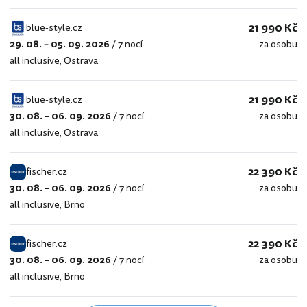
21 990 Kč
blue-style.cz
29. 08. – 05. 09. 2026
/
7 nocí
za osobu
blue-
all inclusive
,
Ostrava
style.cz
21 990 Kč
blue-style.cz
30. 08. – 06. 09. 2026
/
7 nocí
za osobu
blue-
all inclusive
,
Ostrava
style.cz
22 390 Kč
fischer.cz
30. 08. – 06. 09. 2026
/
7 nocí
za osobu
fischer.cz
all inclusive
,
Brno
22 390 Kč
fischer.cz
30. 08. – 06. 09. 2026
/
7 nocí
za osobu
fischer.cz
all inclusive
,
Brno