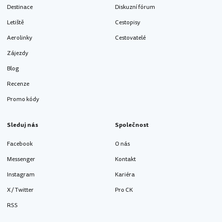
Destinace
Diskuzní fórum
Letiště
Cestopisy
Aerolinky
Cestovatelé
Zájezdy
Blog
Recenze
Promo kódy
Sleduj nás
Společnost
Facebook
O nás
Messenger
Kontakt
Instagram
Kariéra
X / Twitter
Pro CK
RSS