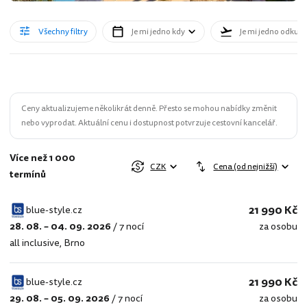
Všechny filtry
Je mi jedno kdy
Je mi jedno odkud
Ceny aktualizujeme několikrát denně. Přesto se mohou nabídky změnit
nebo vyprodat. Aktuální cenu i dostupnost potvrzuje cestovní kancelář.
Více než 1 000
CZK
Cena (od nejnižší)
termínů
21 990 Kč
blue-style.cz
28. 08. – 04. 09. 2026
/
7 nocí
za osobu
blue-
all inclusive
,
Brno
style.cz
21 990 Kč
blue-style.cz
29. 08. – 05. 09. 2026
/
7 nocí
za osobu
blue-