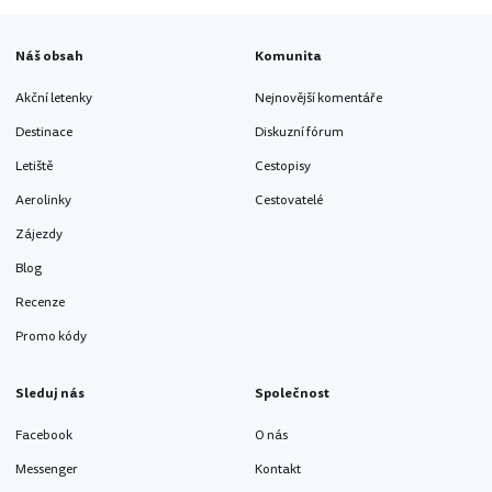
Náš obsah
Komunita
Akční letenky
Nejnovější komentáře
Destinace
Diskuzní fórum
Letiště
Cestopisy
Aerolinky
Cestovatelé
Zájezdy
Blog
Recenze
Promo kódy
Sleduj nás
Společnost
Facebook
O nás
Messenger
Kontakt