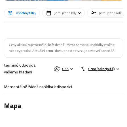
Všechny filtry
Je mi jedno kdy
Je mi jedno odkud
Ceny aktualizujeme několikrát denně. Přesto se mohou nabídky změnit
nebo vyprodat. Aktuální cenu i dostupnost potvrzuje cestovní kancelář.
termínů odpovídá
CZK
Cena (od nejnižší)
vašemu hledání
Momentálně žádná nabídka k dispozici.
Mapa