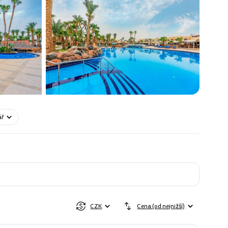
ář
CZK
Cena (od nejnižší)