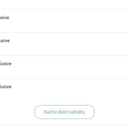
usive
lusive
clusive
clusive
Načíst další nabídky