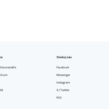
ta
Sleduj nás
ší komentáře
Facebook
 fórum
Messenger
y
Instagram
elé
X / Twitter
RSS