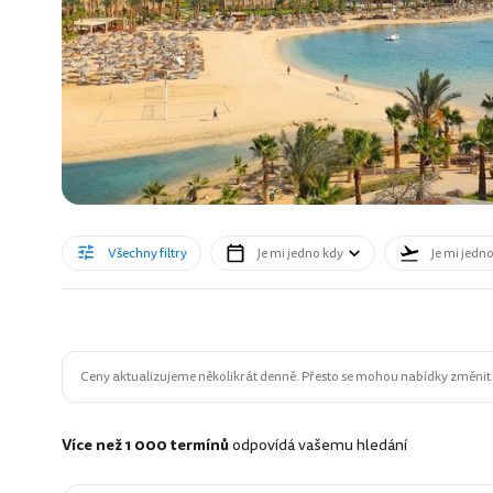
Všechny filtry
Je mi jedno kdy
Je mi jedn
Ceny aktualizujeme několikrát denně. Přesto se mohou nabídky změnit n
Více než 1 000 termínů
odpovídá vašemu hledání